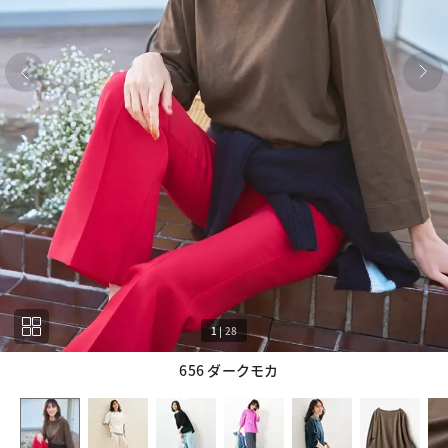
1
|
28
656 ダークモカ
1
28