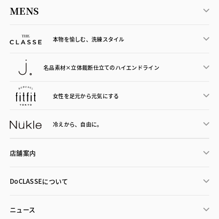
MENS
本物を愉しむ、洗練スタイル
名品素材×立体裁断仕立ての
ハイエンドライン
女性を足元から
元気にする
冷えから、
自由に。
店舗案内
DoCLASSEについて
ニュース