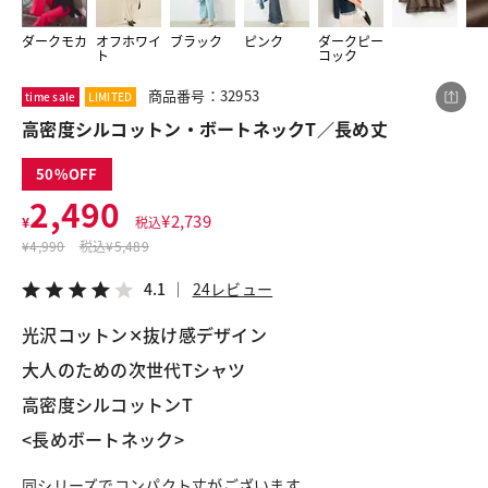
ダークモカ
オフホワイ
ブラック
ピンク
ダークピー
ト
コック
この商品をシェアする
商品番号：32953
time sale
LIMITED
高密度シルコットン・ボートネックT／長め丈
高密度シルコットン・ボートネックT／長め丈
¥2,490
税込¥2,739
50
4.1
24レビュー
2,490
¥
2,739
¥
税込
¥
4,990
税込
¥5,489
4.1
24レビュー
LINE
X
メール
光沢コットン✕抜け感デザイン
大人のための次世代Tシャツ
高密度シルコットンT
<長めボートネック>
同シリーズでコンパクト丈がございます。