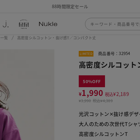
88時間限定セール
ー一覧
高密度シルコットン・抜け感T／コンパクト丈
商品番号：32954
LIMITED
高密度シルコット
50
1,990
¥
¥
2,189
税込
¥
3,990
税込
¥4,389
光沢コットン✕抜け感デザ
大人のための次世代Tシャ
高密度シルコットンT