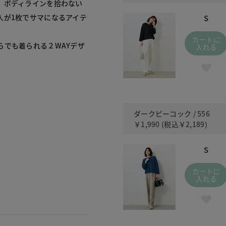
。ボディラインを拾わない
人が1枚でサマになるアイテ
S
カートに
らでも着られる２WAYデザ
入れる
ダークピーコック / 556
￥1,990
(税込
￥2,189
)
S
カートに
入れる