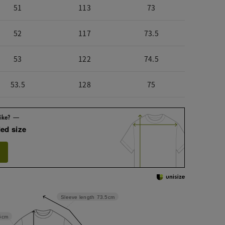
51
113
73
52
117
73.5
53
122
74.5
53.5
128
75
ed size
Sleeve length
73.5cm
5cm