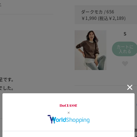
ー
ダークモカ / 656
￥1,990
(税込
￥2,189
)
S
カートに
入れる
足です。
でした。
交換・返品はお気軽に！
△：残りわずか
～頃お届け：入荷次第、お届け。
再入荷予約：メールでお知らせ。