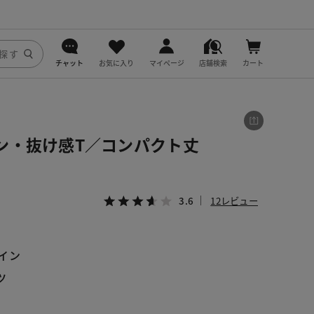
チャット
お気に入り
マイページ
店舗検索
カート
DoCLASSE
j.
ン・抜け感T／コンパクト丈
fitfit
3.6
12レビュー
イン
ツ