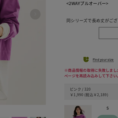
<2WAYプルオーバー>
同シリーズで長め丈がござ
Find your size
※商品情報の取得に失敗しまし
ページを再読み込みして下さい
ピンク / 320
￥1,990
(税込
￥2,189
)
S
011 