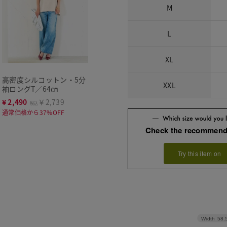
M
L
XL
高密度シルコットン・5分
XXL
袖ロングT／64㎝
¥
2,490
￥2,739
税込
通常価格から37%OFF
Check the recommend
Try this item on
Width
58.