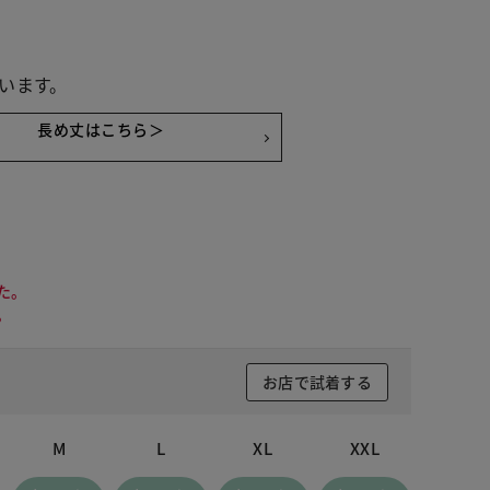
います。
長め丈はこちら＞
た。
。
お店で試着する
M
L
XL
XXL
オフホワイト