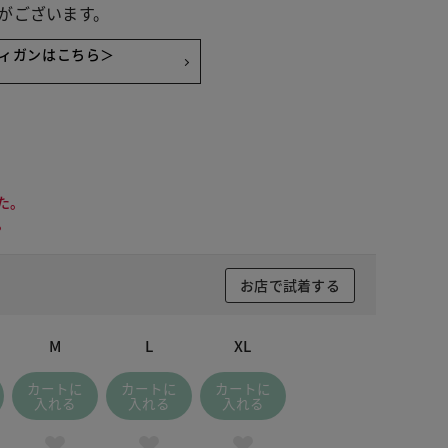
がございます。
ィガンはこちら＞
た。
。
お店で試着する
M
L
XL
カートに
カートに
カートに
入れる
入れる
入れる
アイスグレー