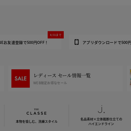
8/31まで
INEお友達登録で500円OFF！
アプリダウンロードで500円
レディース セール情報一覧
WEB限定お得なセール
名品素材×立体裁断仕立ての
本物を愉しむ、洗練スタイル
ハイエンドライン