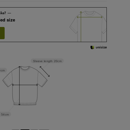
ed size
Sleeve length
20cm
5cm
54cm