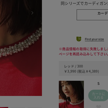
同シリーズでカーディガン
カーデ
Find your size
※商品情報の取得に失敗しまし
ページを再読み込みして下さい
レッド / 300
￥3,990
(税込
￥4,389
)
S
カートに
入れる
020 