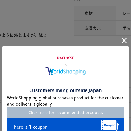
素材
レー
洗濯表示
手洗
いように感じますが、総じ
サイズ詳細
サイズ
S
M
期なので、首周りがもう少
L
XL