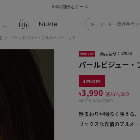
88時間限定セール
覧
パールビジュー・プルオーバーニット
商品番号：32960
time sale
パールビジュー・
42
3,990
¥
¥
4,389
税込
¥
6,990
税込
¥7,689
顔まわりが明るく映える、
リュクスな表情のプルオー