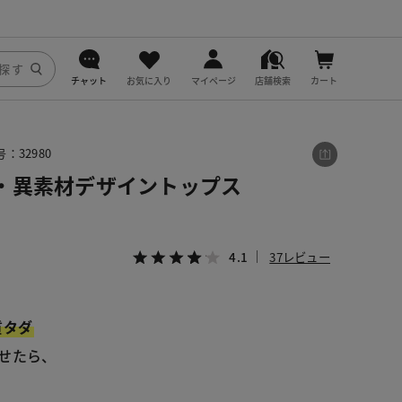
チャット
お気に入り
マイページ
店舗検索
カート
DoCLASSE
：32980
j.
・異素材デザイントップス
fitfit
4.1
37レビュー
質タダ
せたら、