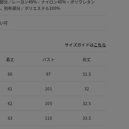
部分／レーヨン49%・ナイロン40%・ポリウレタン
%、別布部分／ポリエステル100%
い可
サイズガイドは
こちら
着丈
バスト
裄丈
60
97
31.5
61
101
32
62
105
32.5
63
110
33.5