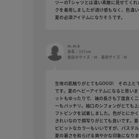
ツーのTシャツとは違い素敵に見せてくれ
クを着用しましたが透け感もなく、色違
夏の必須アイテムになりそうです。
m.m.k
身長：157cm
普段のサイズ：M 着用サイズ：M
生地の肌触りがとてもGOOD! その上と
です。夏のヘビーアイテムになると思いま
ットもゆったりで、袖の長さも丁度良く二
ーもバッチリ。袖口のシフォンがとても上
フトピンクを試着しました。色がとにか
きれいなので顔写りがとても良いです。夏
ビビットなカラーもいいですが、パステ
夏の暑さを和らげる爽やかな印象になり