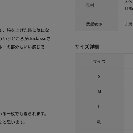
本体
素材
11
洗濯表示
手洗
で、腕を上げた時に気にな
うところがdoclasseさ
サイズ詳細
ルーの部分もいい感じで
サイズ
S
M
L
いる一枚でも着られます。
XL
なと思います。