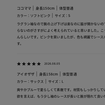
ココママ
身長150cm
体型普通
カラー：ソフトピンク
サイズ：S
ラグラン袖なので腕の上げ下げは楽なのに脇が開かないの
らないのがさすがによく考えられていると思いました。こうい
んらしいです。ピンクを買いましたが、色も綺麗でシース
す。
2026.08.05
アイオザザ
身長158cm
体型普通
カラー：サックス
サイズ：L
爽やかブルーで夏らしくて素敵です。材質もしっかりして
欲を言えば、もう少し袖のレースが長いと腕が隠れて良い