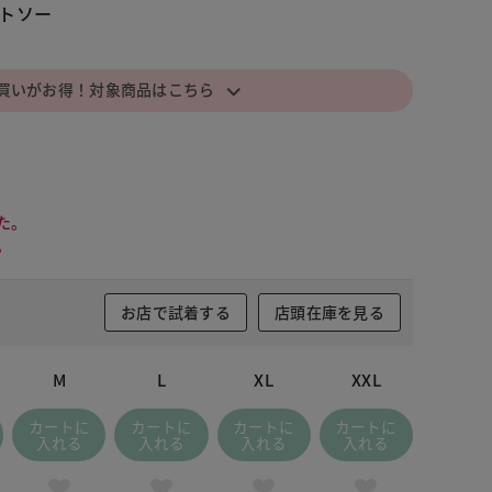
トソー
⌵
買いがお得！対象商品はこちら
た。
。
お店で試着する
店頭在庫を見る
M
L
XL
XXL
カートに
カートに
カートに
カートに
入れる
入れる
入れる
入れる
 サックス