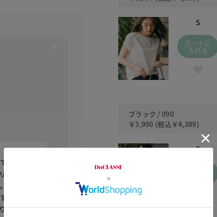
S
カートに
入れる
ブラック / 090
￥3,990
(税込
￥4,389
)
S
ても着心
カートに
リとツヤ
入れる
さ。異素材
用するとと
りも、フ