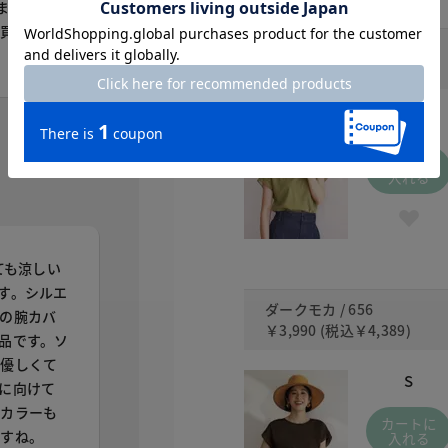
ます。ピン
い買いして
ライトカーキ / 110
￥3,990
(税込
￥4,389
)
S
カートに
入れる
ても涼しい
す。シルエ
ダークモカ / 656
の腕カバ
￥3,990
(税込
￥4,389
)
品です。ソ
く優しくて
S
に向けて
ルカラーも
カートに
ますね。
入れる