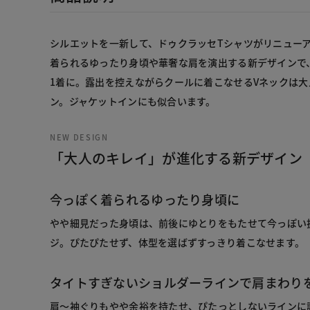
シルエットを一新して、ドゥクラッセTシャツがリニュー
着られるゆったり身頃や華奢な肩を演出する新デザインで
1着に。露出を控えながらクールに着こなせるVネックは
ン。ジャケットインにも似合います。
NEW DESIGN
「大人のキレイ」が進化する新デザイン
今っぽく着られるゆったり身頃に
やや細見だった身頃は、前後にゆとりをもたせて今っぽい
ジ。ぴたぴたせず、体型を選ばずすっきり着こなせます。
タイトすぎないショルダーラインで肩まわり
肩～袖ぐりもやや余裕を持たせ、ぴたっとしないラインに