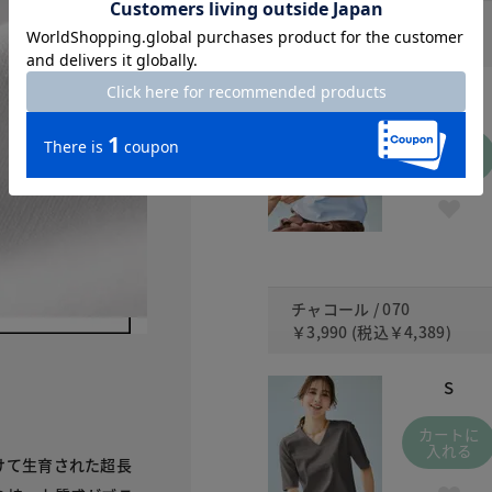
ペールブルー / 411
￥3,990
(税込
￥4,389
)
S
カートに
入れる
チャコール / 070
￥3,990
(税込
￥4,389
)
S
カートに
入れる
けて生育された超長