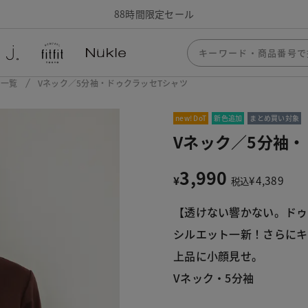
88時間限定セール
ー一覧
Vネック／5分袖・ドゥクラッセTシャツ
new! DoT
新色追加
まとめ買い対象
Vネック／5分袖
3,990
¥
¥
4,389
税込
【透けない響かない。ドゥ
シルエット一新！さらにキ
上品に小顔見せ。
Vネック・5分袖