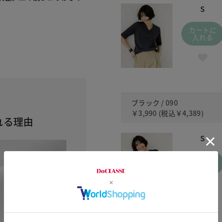
S
カートに
入れる
ブラック / 090
￥3,990
(税込
￥4,389
)
れる理由
S
カートに
入れる