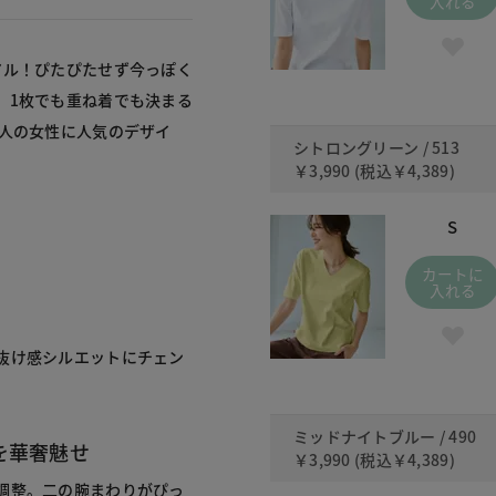
入れる
アル！ぴたぴたせず今っぽく
、1枚でも重ね着でも決まる
大人の女性に人気のデザイ
シトロングリーン / 513
￥3,990
(税込
￥4,389
)
S
カートに
入れる
抜け感シルエットにチェン
ミッドナイトブルー / 490
を華奢魅せ
￥3,990
(税込
￥4,389
)
調整。二の腕まわりがぴっ