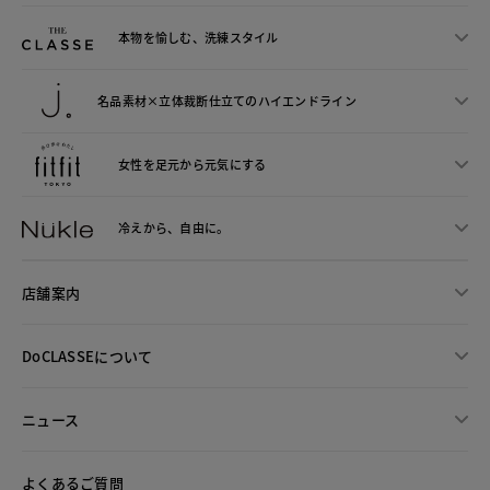
本物を愉しむ、洗練スタイル
名品素材×立体裁断仕立ての
ハイエンドライン
女性を足元から
元気にする
冷えから、
自由に。
店舗案内
DoCLASSEについて
ニュース
よくあるご質問