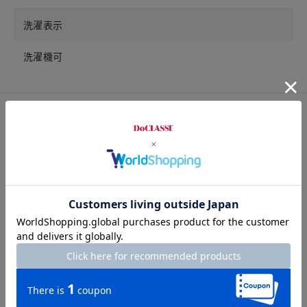
洗濯表示
洗濯機可
サイズ詳細
サイズガイドは
こちら
サイズ
着丈
バスト
肩幅
袖丈
S
54
94
36
54
M
55
98
37
54
L
56
102
38
54
XL
57
107
39
54.5