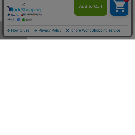
0120-178-788
0570-003-003
カラー・サイズを選択する
※ご申告をいただければ、こちらから折り返しお電話いたします
メニュー
お気に入り
マイページ
店舗検索
カート
DoCLASSE
公式SNSアカウント
公式
店舗
商品サポート
メンズ
ご利用規約
プライバシーポリシー
特定商取引法に基づく表記
推奨環境
企業情報
COPYRIGHT © DoCLASSE ALL RIGHTS RESERVED.