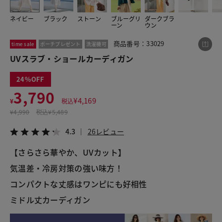
ネイビー
ブラック
ストーン
ブルーグリ
ダークブラ
ーン
ウン
この商品をシェアする
商品番号：33029
time sale
ポーチプレゼント
洗濯機可
UVスラブ・ショールカーディガン
UVスラブ・ショールカーディガン
¥3,790
税込¥4,169
24
4.3
26レビュー
3,790
¥
4,169
¥
税込
¥
4,990
税込
¥5,489
4.3
26レビュー
LINE
X
メール
【さらさら華やか、UVカット】
気温差・冷房対策の強い味方！
コンパクトな丈感はワンピにも好相性
ミドル丈カーディガン