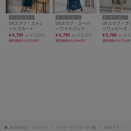
ポーチプレゼント
ポーチプレゼント
ポーチプレゼント
洗濯機可
洗濯機可
洗濯機可
UVスラブ・ストレ
UVスラブ・スーパ
UVスラブ・プ
ートスカート
ーワイドパンツ
ツワンピース／
袖
¥
4,790
￥5,269
¥
3,790
￥4,169
¥
5,790
￥6,
税込
税込
税込
通常価格から20%OFF
通常価格から24%OFF
通常価格から27%OF
DoCLASSE
レディース
レディース ワンピース一覧
UVスラブ・ギャ