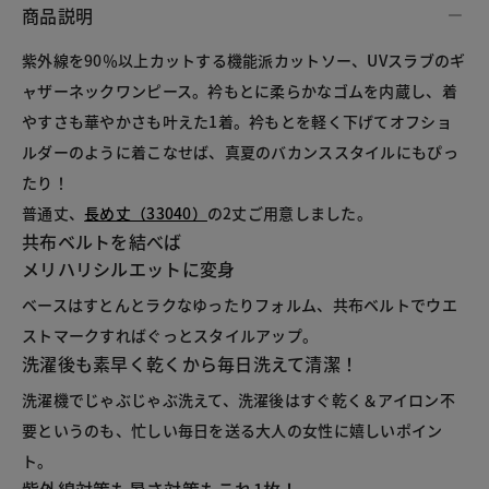
商品説明
紫外線を90％以上カットする機能派カットソー、UVスラブのギ
ャザーネックワンピース。衿もとに柔らかなゴムを内蔵し、着
やすさも華やかさも叶えた1着。衿もとを軽く下げてオフショ
ルダーのように着こなせば、真夏のバカンススタイルにもぴっ
たり！
普通丈、
長め丈（33040）
の2丈ご用意しました。
共布ベルトを結べば
メリハリシルエットに変身
ベースはすとんとラクなゆったりフォルム、共布ベルトでウエ
ストマークすればぐっとスタイルアップ。
洗濯後も素早く乾くから毎日洗えて清潔！
洗濯機でじゃぶじゃぶ洗えて、洗濯後はすぐ乾く＆アイロン不
要というのも、忙しい毎日を送る大人の女性に嬉しいポイン
ト。