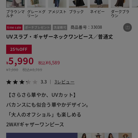
ブラウンマ
グレー×グ
アメジスト
ブラック
ネイビー
ダークブラ
ルチ
リーン
ウン
この商品をシェアする
商品番号：33038
time sale
ポーチプレゼント
洗濯機可
UVスラブ・ギャザーネックワンピース／普通丈
UVスラブ・ギャザーネックワンピース／普通丈
¥5,990
税込¥6,589
25
3.3
3レビュー
5,990
¥
6,589
¥
税込
¥
7,990
税込
¥8,789
3.3
3レビュー
LINE
X
メール
【さらさら華やか、UVカット】
バカンスにも似合う華やかデザイン。
「大人のオフショル」も楽しめる
2WAYギャザーワンピース