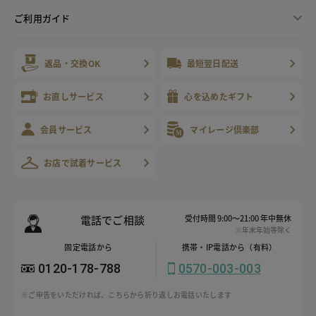
ご利用ガイド
返品・交換OK
最短翌日配送
お直しサービス
心を込めたギフト
会員サービス
マイレージ倶楽部
お店で試着サービス
電話でご相談
受付時間 9:00～21:00 年中無休
※年末年始等除く
固定電話から
携帯・IP電話から（有料）
0120-178-788
0570-003-003
※ご申告をいただければ、こちらから折り返しお電話いたします