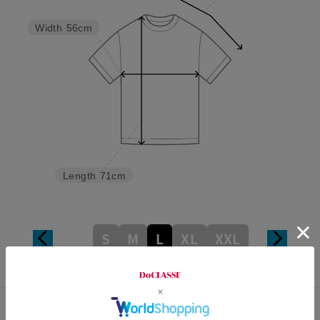
Width
56cm
Length
71cm
S
M
L
XL
XXL
カスタマーレビュー