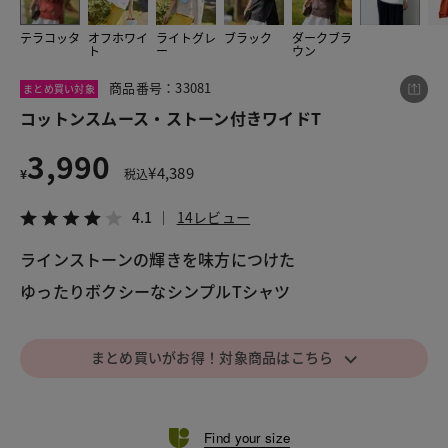
テラコッタ
オフホワイ
ライトグレ
ブラック
ダークブラ
ト
ー
ウン
この商品をシェアする
商品番号：33081
まとめ買い対象
コットンスムース・ストーン付きワイドT
コットンスムース・ストーン付きワイドT
3,990
¥3,990
税込¥4,389
¥
4,389
¥
税込
4.1
14レビュー
4.1
14レビュー
ラインストーンの輝きを味方につけた
ゆったりボクシーなシンプルTシャツ
LINE
X
メール
⌵
まとめ買いがお得！対象商品はこちら
Find your size