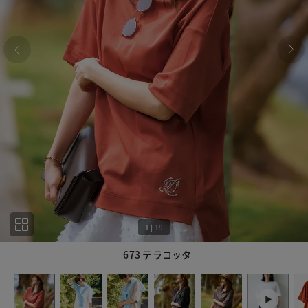
1
|
19
673 テラコッタ
1
19