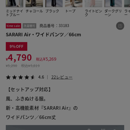
ミッドナイ
チャコール
ブラック
トープ
ライトピン
ダークグリ
ラ
トブルー
ク
ーン
ー
この商品をシェアする
商品番号：33183
time sale
洗濯機可
SARARI Air・ワイドパンツ／66cm
SARARI Air・ワイドパンツ／66cm
¥4,790
税込¥5,269
9
4.6
22レビュー
4,790
¥
5,269
¥
税込
¥
5,290
税込
¥5,819
4.6
22レビュー
LINE
X
メール
【セットアップ対応】
風、ふきぬける服。
新・高機能素材『SARARI Air』の
ワイドパンツ／66cm丈