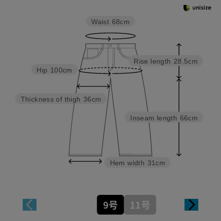
Waist
68cm
Rise length
28.5cm
Hip
100cm
Thickness of thigh
36cm
Inseam length
66cm
Hem width
31cm
9号
11号