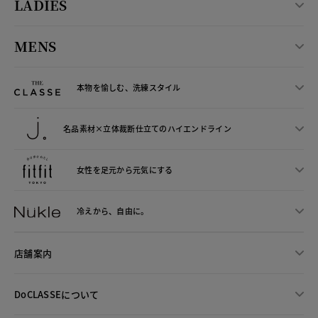
LADIES
MENS
本物を愉しむ、洗練スタイル
名品素材×立体裁断仕立ての
ハイエンドライン
女性を足元から
元気にする
冷えから、
自由に。
店舗案内
DoCLASSEについて