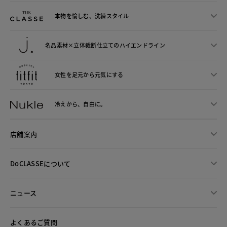
本物を愉しむ、洗練スタイル
名品素材×立体裁断仕立ての
ハイエンドライン
女性を足元から
元気にする
冷えから、
自由に。
店舗案内
DoCLASSEについて
ニュース
よくあるご質問