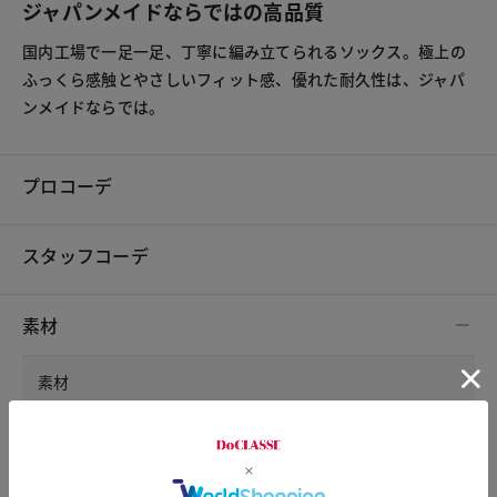
ジャパンメイドならではの高品質
国内工場で一足一足、丁寧に編み立てられるソックス。極上の
ふっくら感触とやさしいフィット感、優れた耐久性は、ジャパ
ンメイドならでは。
プロコーデ
スタッフコーデ
素材
素材
絹26％・綿23％・アクリル23％・ポリエステル22％・ナイ
ロン5％・ポリウレタン1％