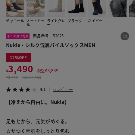
チャコール
オートミー
ライトグレ
ブラック
ネイビー
この商品をシェアする
ル
ー
商品番号：52025
まとめ買い対象
Nukle・シルク混裏パイルソックスMEN
Nukle・シルク混裏パイルソックスMEN
¥3,490
税込¥3,839
4.1
6レビュー
12
3,490
¥
3,839
¥
税込
¥
3,990
税込
¥4,389
LINE
X
メール
4.1
6レビュー
【冷えから自由に。Nukle】
足もとから、元気がめぐる。
カサつく素肌をしっとり包む