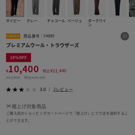
ネイビー
グレー
チャコール
ベージュ
ダークワイ
この商品をシェアする
ン
商品番号：54889
LIMITED
プレミアムウール・トラウザーズ
プレミアムウール・トラウザーズ
¥10,400
税込¥11,440
3.0
2レビュー
19
10,400
¥
11,440
¥
税込
¥
12,900
税込
¥14,190
LINE
X
メール
3.0
2レビュー
裾上げ対象商品
ご購入前のショッピングカートページで「裾上げ」にて寸法を選択するこ
とができます。