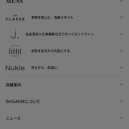
MENS
本物を愉しむ、洗練スタイル
名品素材×立体裁断仕立ての
ハイエンドライン
女性を足元から
元気にする
冷えから、
自由に。
店舗案内
DoCLASSEについて
ニュース