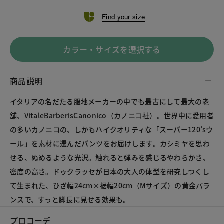
Find your size
カラー・サイズを選択する
商品説明
イタリアの名だたる服地メーカーの中でも最古にして最大の老
舗、VitaleBarberisCanonico（カノニコ社）。世界中に愛用者
の多いカノニコの、しかもハイクオリティな「スーパー120’sウ
ール」を素材に選んだパンツをお届けします。カシミヤを思わ
せる、ぬめるような光沢。触れると弾みを感じるやわらかさ、
密度の高さ。ドゥクラッセが日本の大人の体型を研究しつくし
て生まれた、ひざ幅24cm×裾幅20cm（Mサイズ）の黄金バラ
ンスで、すっと脚長に見せる効果も。
プロコーデ