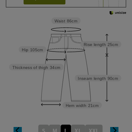
Waist
86cm
Rise length
25cm
Hip
105cm
Thickness of thigh
34cm
Inseam length
90cm
Hem width
21cm
S
M
L
XL
XXL