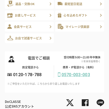
返品・交換OK
最短翌日配送
お直しサービス
心を込めたギフト
会員サービス
マイレージ倶楽部
お店で試着サービス
電話でご相談
受付時間 9:00～21:00 年中無休
※年末年始等除く
固定電話から
携帯・IP電話から（有料）
0120-178-788
0570-003-003
※ご申告をいただければ、こちらから折り返しお電話いたします
DoCLASSE
公式SNSアカウント