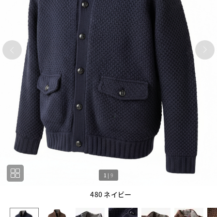
1
|
9
480 ネイビー
1
9