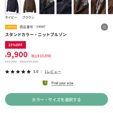
ネイビー
ブラウン
この商品をシェアする
商品番号：54947
LIMITED
スタンドカラー・ニットブルゾン
スタンドカラー・ニットブルゾン
¥9,900
税込¥10,890
23
5.0
1レビュー
9,900
¥
10,890
¥
税込
¥
12,900
税込
¥14,190
5.0
1レビュー
LINE
X
メール
Find your size
カラー・サイズを選択する