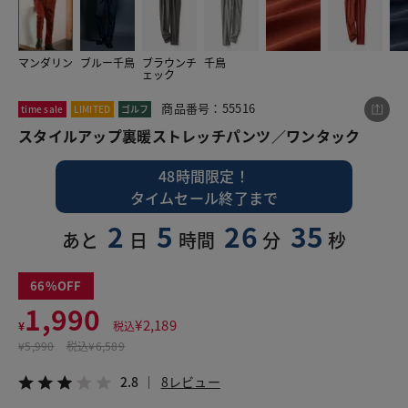
マンダリン
ブルー千鳥
ブラウンチ
千鳥
この商品をシェアする
ェック
商品番号：55516
time sale
LIMITED
ゴルフ
スタイルアップ裏暖ストレッチパンツ／ワンタック
スタイルアップ裏暖ストレッチパンツ／ワンタック
¥1,990
税込¥2,189
2.8
8レビュー
48時間限定！
タイムセール終了まで
2
5
26
35
あと
日
時間
分
秒
LINE
X
メール
66
1,990
¥
2,189
¥
税込
¥
5,990
税込
¥6,589
2.8
8レビュー