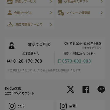
お直しサービス
心を込めたギフト
会員サービス
マイレージ倶楽部
お店で試着サービス
電話でご相談
受付時間 9:00～21:00 年中無休
※年末年始等除く
固定電話から
携帯・IP電話から（有料）
0120-178-788
0570-003-003
※ご申告をいただければ、こちらから折り返しお電話いたします
DoCLASSE
公式SNSアカウント
公式
店舗