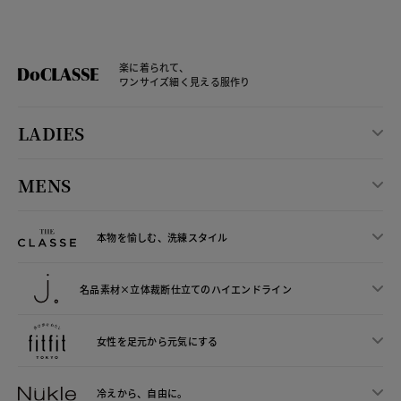
楽に着られて、
ワンサイズ細く見える服作り
LADIES
MENS
本物を愉しむ、洗練スタイル
名品素材×立体裁断仕立ての
ハイエンドライン
女性を足元から
元気にする
冷えから、
自由に。