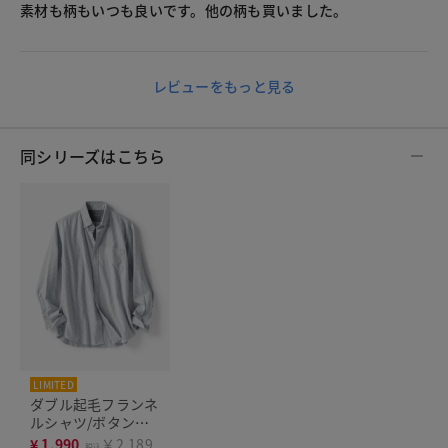
素材も柄もいつも良いです。他の柄も買いました。
レビューをもっと見る
同シリーズはこちら
LIMITED
ダブル起毛フランネ
ルシャツ/ボタンダ
ウン
¥
1,990
￥2,189
税込