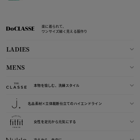
楽に着られて、
ワンサイズ細く見える服作り
LADIES
MENS
本物を愉しむ、洗練スタイル
名品素材×立体裁断仕立ての
ハイエンドライン
女性を足元から
元気にする
冷えから、
自由に。