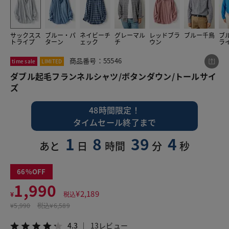
サックスス
ブルー・パ
ネイビーチ
グレーマル
レッドブラ
ブルー千鳥
ブ
この商品をシェアする
トライプ
ターン
ェック
チ
ウン
ラ
商品番号：55546
time sale
LIMITED
ダブル起毛フランネルシャツ/ボタンダウン/トールサ
イズ
ダブル起毛フランネルシャツ/ボタンダウン/トールサイ
¥1,990
税込¥2,189
ズ
4.3
13レビュー
48時間限定！
タイムセール終了まで
1
8
39
3
あと
日
時間
分
秒
LINE
X
メール
66
1,990
¥
2,189
¥
税込
¥
5,990
税込
¥6,589
4.3
13レビュー