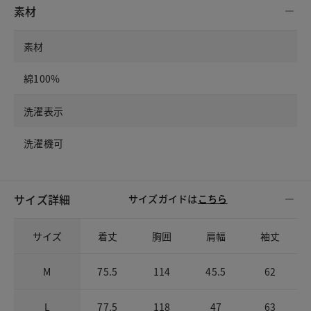
素材
素材
綿100%
洗濯表示
洗濯機可
サイズ詳細
サイズガイドは
こちら
サイズ
着丈
胸囲
肩幅
袖丈
M
75.5
114
45.5
62
L
77.5
118
47
63