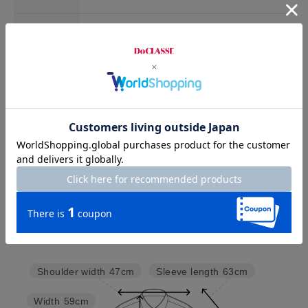
XL
79.5
122
48.5
64
お店で試着する
チャット相談をする
Check the recommended size
Try this item on
Sleeve length
63cm
Shoulder width
47cm
Width
59cm