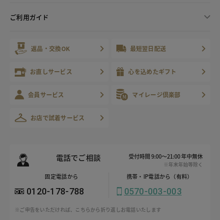
ご利用ガイド
返品・交換OK
最短翌日配送
お直しサービス
心を込めたギフト
会員サービス
マイレージ倶楽部
お店で試着サービス
電話でご相談
受付時間 9:00～21:00 年中無休
※年末年始等除く
固定電話から
携帯・IP電話から（有料）
0120-178-788
0570-003-003
※ご申告をいただければ、こちらから折り返しお電話いたします