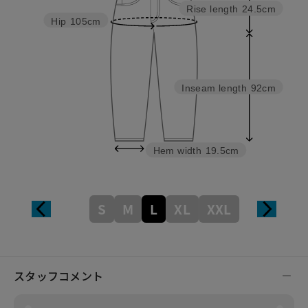
Rise length
24.5cm
Hip
105cm
Inseam length
92cm
Hem width
19.5cm
S
M
L
XL
XXL
スタッフコメント