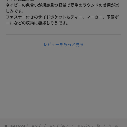
ネイビーの色合いが綺麗且つ軽量で夏場のラウンドの着用が楽
しみです。
ファスナー付きのサイドポケットもティー、マーカー、予備ボ
ールなどの収納に機能しそうです。
レビューをもっと見る
DoCLASSE
メンズ
メンズゴルフ
DCG パンツ一覧
クールドッツ