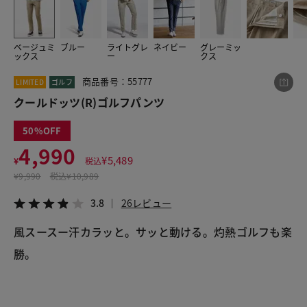
ベージュミ
ブルー
ライトグレ
ネイビー
グレーミッ
この商品をシェアする
ックス
ー
クス
商品番号：55777
LIMITED
ゴルフ
クールドッツ(R)ゴルフパンツ
クールドッツ(R)ゴルフパンツ
¥4,990
税込¥5,489
3.8
26レビュー
50
4,990
¥
5,489
¥
税込
¥
9,990
税込
¥10,989
LINE
X
メール
3.8
26レビュー
風スースー汗カラッと。サッと動ける。灼熱ゴルフも楽
勝。