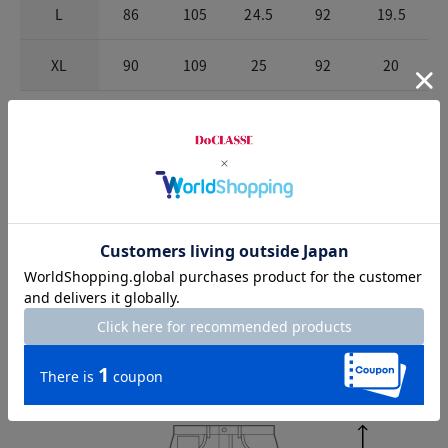
L
86
105
24.5
92
19.5
XL
90
109
25
92
20
お店で試着する
チャット相談をする
Check the recommended size
Try this item on
Waist
86cm