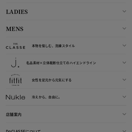
LADIES
MENS
本物を愉しむ、洗練スタイル
名品素材×立体裁断仕立ての
ハイエンドライン
女性を足元から
元気にする
冷えから、
自由に。
店舗案内
DoCLASSEについて