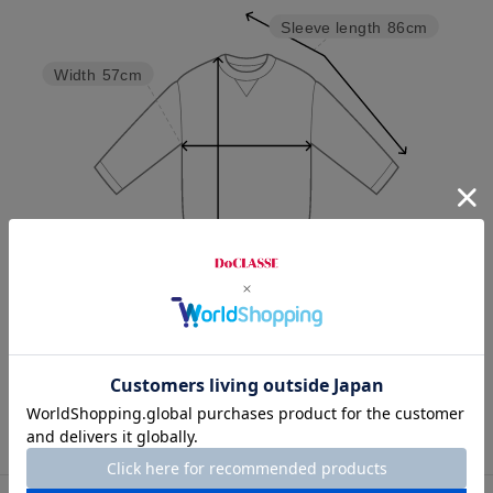
Sleeve length
86cm
Width
57cm
Length
69cm
S
M
L
XL
XXL