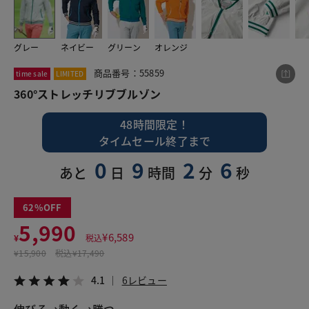
グレー
ネイビー
グリーン
オレンジ
この商品をシェアする
商品番号：55859
time sale
LIMITED
360°ストレッチリブブルゾン
360°ストレッチリブブルゾン
¥5,990
税込¥6,589
48時間限定！
4.1
6レビュー
タイムセール終了まで
0
9
2
5
あと
日
時間
分
秒
LINE
X
メール
62
5,990
¥
6,589
¥
税込
¥
15,900
税込
¥17,490
4.1
6レビュー
伸びる→動く→勝つ
