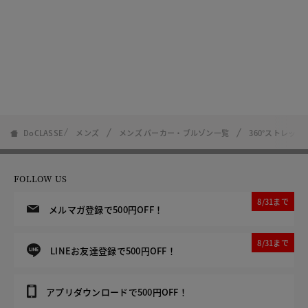
DoCLASSE
メンズ
メンズ パーカー・ブルゾン一覧
360°ストレッ
FOLLOW US
8/31まで
メルマガ登録で500円OFF！
8/31まで
LINEお友達登録で500円OFF！
アプリダウンロードで500円OFF！