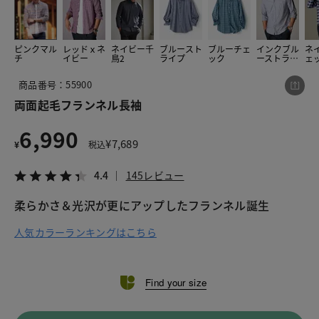
ピンクマル
レッドｘネ
ネイビー千
ブルースト
ブルーチェ
インクブル
ネ
この商品をシェアする
チ
イビー
鳥2
ライプ
ック
ーストライ
ェ
プ
商品番号：55900
両面起毛フランネル長袖
両面起毛フランネル長袖
¥6,990
税込¥7,689
4.4
145レビュー
6,990
¥
7,689
¥
税込
4.4
145レビュー
柔らかさ＆光沢が更にアップしたフランネル誕生
LINE
X
メール
人気カラーランキングはこちら
Find your size