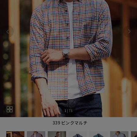
1
|
73
339 ピンクマルチ
1
73