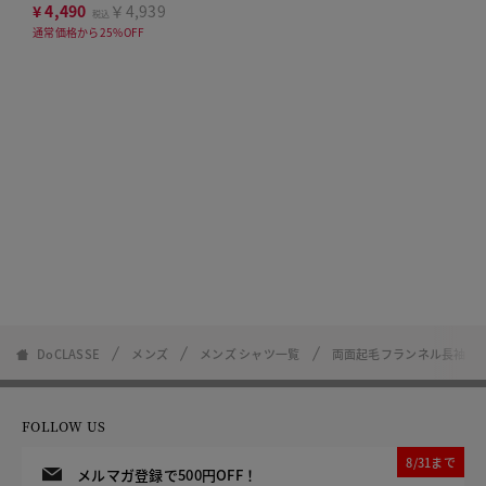
ツ
¥
4,490
￥4,939
税込
通常価格から25%OFF
DoCLASSE
メンズ
メンズ シャツ一覧
両面起毛フランネル長袖
FOLLOW US
8/31まで
メルマガ登録で500円OFF！