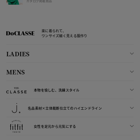
カタログ掲載商品
楽に着られて、
ワンサイズ細く見える服作り
LADIES
MENS
本物を愉しむ、洗練スタイル
名品素材×立体裁断仕立ての
ハイエンドライン
女性を足元から
元気にする