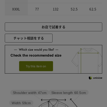
XXXL
77
132
52.5
62.5
お店で試着する
チャット相談をする
Check the recommended size
Try this item on
Sleeve length
60.5cm
Shoulder width
47cm
Width
59cm