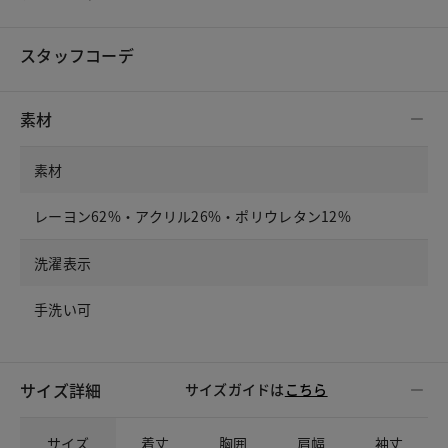
スタッフコーデ
素材
素材
レーヨン62%・アクリル26%・ポリウレタン12%
洗濯表示
手洗い可
サイズ詳細
サイズガイドは
こちら
サイズ
着丈
胸囲
肩幅
袖丈