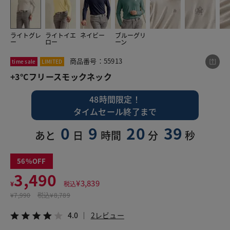
ライトグレ
ライトイエ
ネイビー
ブルーグリ
この商品をシェアする
ー
ロー
ーン
商品番号：55913
time sale
LIMITED
+3°Cフリースモックネック
+3°Cフリースモックネック
¥3,490
税込¥3,839
4.0
2レビュー
48時間限定！
タイムセール終了まで
0
9
20
38
あと
日
時間
分
秒
LINE
X
メール
56
3,490
¥
3,839
¥
税込
¥
7,990
税込
¥8,789
4.0
2レビュー