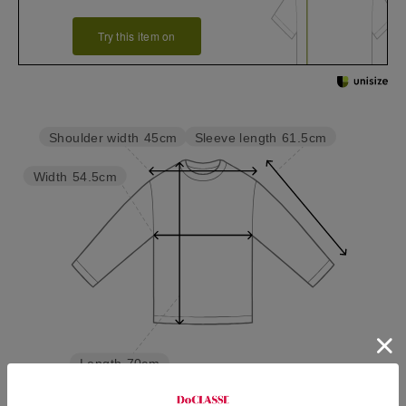
Try this item on
Sleeve length
61.5cm
Shoulder width
45cm
Width
54.5cm
Length
70cm