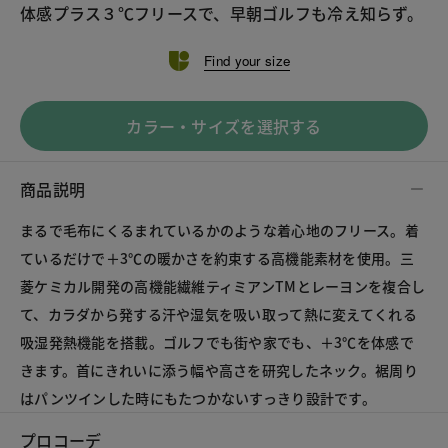
体感プラス３℃フリースで、早朝ゴルフも冷え知らず。
Find your size
カラー・サイズを選択する
商品説明
まるで毛布にくるまれているかのような着心地のフリース。着
ているだけで＋3℃の暖かさを約束する高機能素材を使用。三
菱ケミカル開発の高機能繊維ティミアンTMとレーヨンを複合し
て、カラダから発する汗や湿気を吸い取って熱に変えてくれる
吸湿発熱機能を搭載。ゴルフでも街や家でも、＋3℃を体感で
きます。首にきれいに添う幅や高さを研究したネック。裾周り
はパンツインした時にもたつかないすっきり設計です。
プロコーデ