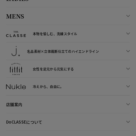
MENS
本物を愉しむ、洗練スタイル
名品素材×立体裁断仕立ての
ハイエンドライン
女性を足元から
元気にする
冷えから、
自由に。
店舗案内
DoCLASSEについて