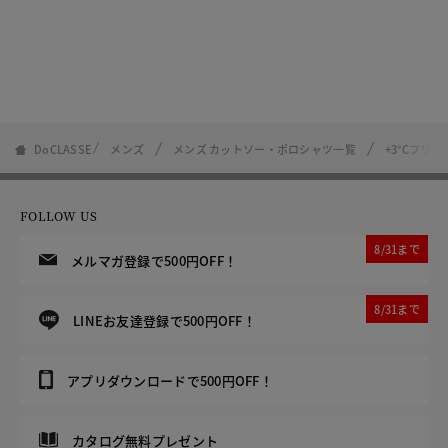
DoCLASSE
メンズ
メンズ カットソー・ポロシャツ一覧
+3°Cフリ
FOLLOW US
8/31まで
メルマガ登録で500円OFF！
8/31まで
LINEお友達登録で500円OFF！
アプリダウンロードで500円OFF！
カタログ無料プレゼント