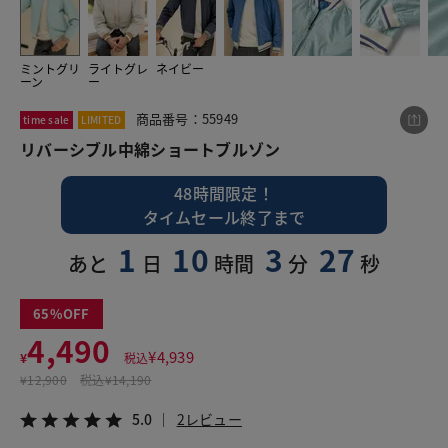
ミントグリ
ライトグレ
ネイビー
この商品をシェアする
ーン
ー
商品番号：55949
time sale
LIMITED
リバーシブル中綿ショートブルゾン
リバーシブル中綿ショートブルゾン
¥4,490
税込¥4,939
5.0
2レビュー
48時間限定！
タイムセール終了まで
1
10
3
26
あと
日
時間
分
秒
LINE
X
メール
65
4,490
¥
4,939
¥
税込
¥
12,900
税込
¥14,190
5.0
2レビュー