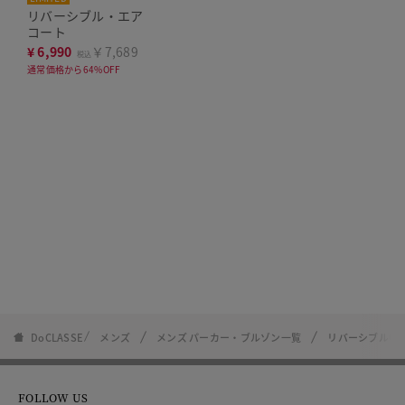
リバーシブル・エア
コート
¥
6,990
￥7,689
税込
通常価格から64%OFF
DoCLASSE
メンズ
メンズ パーカー・ブルゾン一覧
リバーシブル中
FOLLOW US