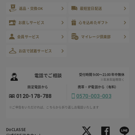
返品・交換OK
最短翌日配送
お直しサービス
心を込めたギフト
会員サービス
マイレージ倶楽部
お店で試着サービス
電話でご相談
受付時間 9:00～21:00 年中無休
※年末年始等除く
固定電話から
携帯・IP電話から（有料）
0120-178-788
0570-003-003
※ご申告をいただければ、こちらから折り返しお電話いたします
DoCLASSE