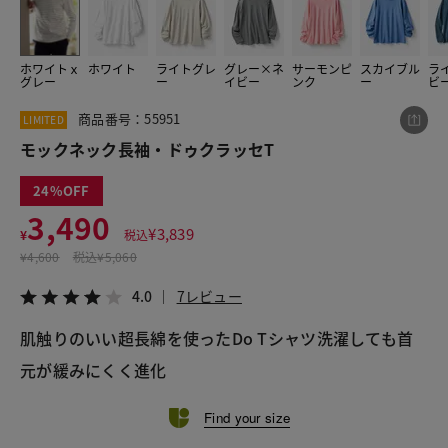
ホワイトｘ
ホワイト
ライトグレ
グレー×ネ
サーモンピ
スカイブル
ラ
この商品をシェアする
グレー
ー
イビー
ンク
ー
ビ
商品番号：55951
LIMITED
モックネック長袖・ドゥクラッセT
モックネック長袖・ドゥクラッセT
¥3,490
税込¥3,839
4.0
7レビュー
24
3,490
¥
3,839
¥
税込
¥
4,600
税込
¥5,060
LINE
X
メール
4.0
7レビュー
肌触りのいい超長綿を使ったDo Tシャツ洗濯しても首
元が緩みにくく進化
Find your size