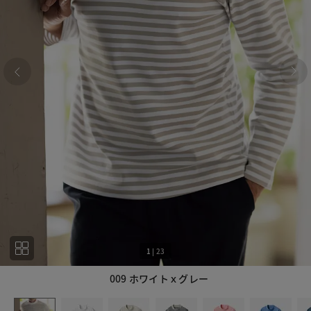
1
|
23
009 ホワイトｘグレー
1
23