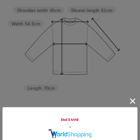
Sleeve length
61cm
Shoulder width
45cm
Width
54.5cm
Length
70cm
S
M
L
XL
XXL