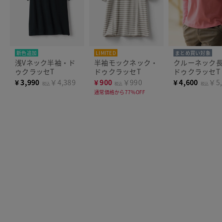
新色追加
LIMITED
まとめ買い対象
浅Vネック半袖・ド
半袖モックネック・
クルーネック
ゥクラッセT
ドゥクラッセT
ドゥクラッセT
¥
3,990
￥4,389
¥
900
￥990
¥
4,600
￥5,
税込
税込
税込
通常価格から77%OFF