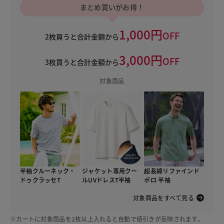
まとめ買いがお得！
1,000円
OFF
2枚買うと合計金額から
3,000円
OFF
3枚買うと合計金額から
対象商品
半袖クルーネック・
ジャケット専用クー
超長綿リファインド
ドゥクラッセT
ルUVドレスT半袖
ポロ 半袖
対象商品をすべて見る
※カートに対象商品を2枚以上入れると自動で値引きが反映されます。