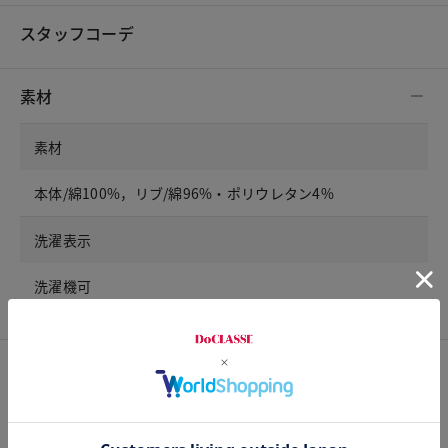
スタッフコーデ
素材
素材
本体/綿100%，リブ/綿96%・ポリウレタン4%
洗濯表示
洗濯機可
サイズ詳細
サイズガイドは
こちら
サイズ
着丈
胸囲
肩幅
袖丈