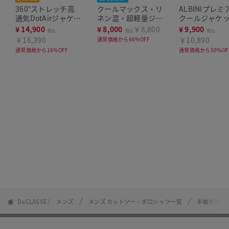
360°ストレッチ高
クールマックス・リ
ALBINIプレミ
通気DotAirジャケッ
ネン混・超軽量ジャ
クールジャケ
ト
ケット
¥
14,900
¥
8,000
￥8,800
¥
9,900
税込
税込
税込
￥16,390
￥10,890
通常価格から46%OFF
通常価格から16%OFF
通常価格から50%OF
DoCLASSE
メンズ
メンズ カットソー・ポロシャツ一覧
半袖クルー