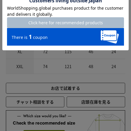
S
66
97
40
21
M
68
103
42
22
L
70
109
44
23
XL
72
115
46
24
XXL
74
121
48
24
お店で試着する
チャット相談をする
店頭在庫を見る
Check the recommended size