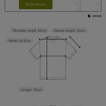
Try this item on
Sleeve length
23cm
Shoulder width
44cm
Width
54.5cm
Length
70cm