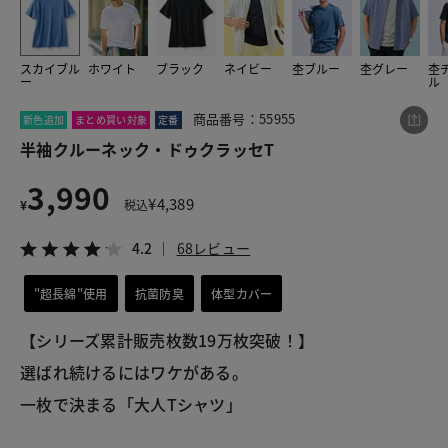
スカイブル
ホワイト
ブラック
ネイビー
杢ブルー
杢グレー
杢
この商品をシェアする
ー
ル
商品番号：55955
新色追加
まとめ買い対象
定番
半袖クルーネック・ドゥクラッセT
半袖クルーネック・ドゥクラッセT
¥3,990
税込¥4,389
4.2
68レビュー
3,990
¥
4,389
¥
税込
4.2
68レビュー
"超長綿"使用
抗菌防臭
体型カバー
LINE
X
メール
【シリーズ累計販売枚数19万枚突破！】
選ばれ続けるにはワケがある。
一枚で決まる「大人Tシャツ」