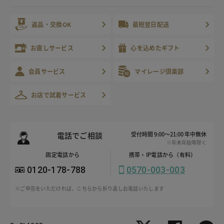
返品・交換OK
最短翌日配送
お直しサービス
心を込めたギフト
会員サービス
マイレージ倶楽部
お店で試着サービス
電話でご相談
受付時間 9:00～21:00 年中無休
※年末年始等除く
固定電話から
携帯・IP電話から（有料）
0120-178-788
0570-003-003
※ご申告をいただければ、こちらから折り返しお電話いたします