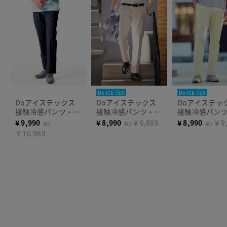
Do ICE TEX
Do ICE TEX
Doアイステックス
Doアイステックス
Doアイステッ
接触冷感パンツ・伸
接触冷感パンツ・ワ
接触冷感パン
快適ウエスト
ンタック
ータック
¥
9,990
¥
8,990
￥9,889
¥
8,990
￥9,
税込
税込
税込
￥10,989