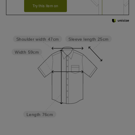
Try this item on
Sleeve length
25cm
Shoulder width
47cm
Width
59cm
Length
76cm