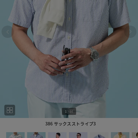
1
|
34
386 サックスストライプ3
1
34