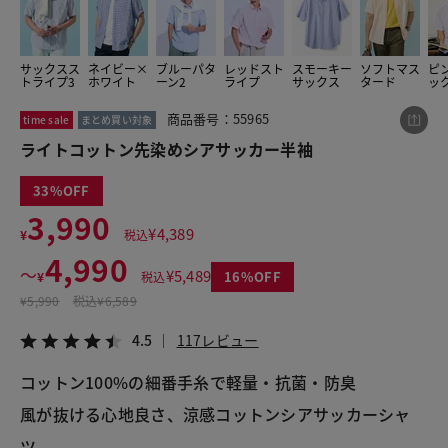
サックスス
ネイビー×
ブルーパタ
レッドスト
スモーキー
ソフトマス
ピ
この商品をシェアする
トライプ3
ホワイト
ーン2
ライプ
サックス
タード
ッ
商品番号：55965
time sale
まとめ買い対象
ライトコットン先染めシアサッカー半袖
ライトコットン先染めシアサッカー半袖
¥4,990
税込¥5,489
4.5
117レビュー
33
3,990
¥
4,389
¥
税込
4,990
〜
¥
5,489
16
¥
税込
LINE
X
メール
¥
5,990
税込
¥6,589
4.5
117レビュー
コットン100%の細番手糸で軽量・抗菌・防臭
風が抜ける心地良さ、涼感コットンシアサッカーシャ
ツ。