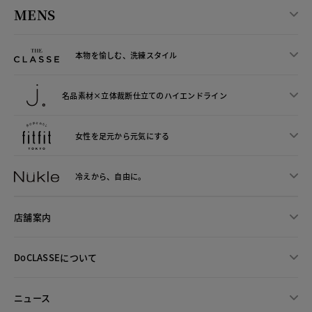
MENS
本物を愉しむ、洗練スタイル
名品素材×立体裁断仕立ての
ハイエンドライン
女性を足元から
元気にする
冷えから、
自由に。
店舗案内
DoCLASSEについて
ニュース