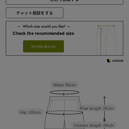
チャット相談をする
Check the recommended size
Try this item on
Waist
86cm
Rise length
26cm
Hip
105cm
Inseam length
24cm