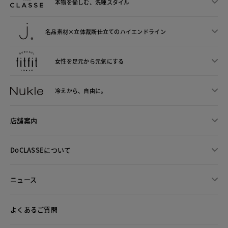
本物を愉しむ、洗練スタイル
名品素材×立体裁断仕立ての
ハイエンドライン
女性を足元から
元気にする
冷えから、
自由に。
店舗案内
DoCLASSEについて
ニュース
よくあるご質問