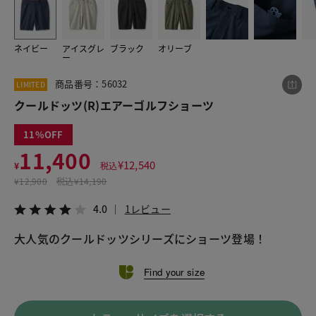
ネイビー
アイスグレ
ブラック
オリーブ
この商品をシェアする
ー
商品番号：56032
LIMITED
クールドッツ(R)エアーゴルフショーツ
クールドッツ(R)エアーゴルフショーツ
¥11,400
税込¥12,540
4.0
1レビュー
11
11,400
¥
12,540
¥
税込
¥
12,900
税込
¥14,190
LINE
X
メール
4.0
1レビュー
大人気のクールドッツシリーズにショーツ登場！
Find your size