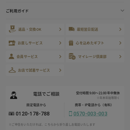
ご利用ガイド
返品・交換OK
最短翌日配送
お直しサービス
心を込めたギフト
会員サービス
マイレージ倶楽部
お店で試着サービス
電話でご相談
受付時間 9:00～21:00 年中無休
※年末年始等除く
固定電話から
携帯・IP電話から（有料）
0120-178-788
0570-003-003
※ご申告をいただければ、こちらから折り返しお電話いたします