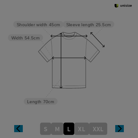
Sleeve length
25.5cm
Shoulder width
45cm
Width
54.5cm
Length
70cm
S
M
L
XL
XXL