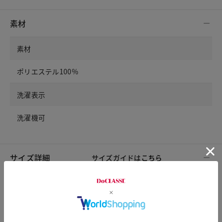
素材
素材
ポリエステル100%
洗濯表示
洗濯機可
サイズ詳細
サイズガイドは
こちら
サイズ
着丈
胸囲
肩幅
袖丈
S
66
97
41
23.5