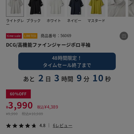
ライトグレ
ブラック
ホワイト
ネイビー
マスタード
この商品をシェアする
ー
商品番号：56069
time sale
LIMITED
DCG/高機能ファインジャージポロ半袖
DCG/高機能ファインジャージポロ半袖
¥3,990
税込¥4,389
4.8
6レビュー
48時間限定！
タイムセール終了まで
2
3
9
9
あと
日
時間
分
秒
LINE
X
メール
60
3,990
¥
4,389
¥
税込
¥
9,990
税込
¥10,989
4.8
6レビュー