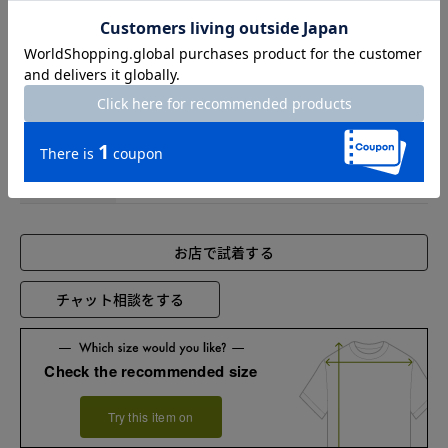
M
68
103
43
24.5
L
70
109
45
25.5
XL
72
115
47
26.5
XXL
74
121
49
26.5
お店で試着する
チャット相談をする
Check the recommended size
Try this item on