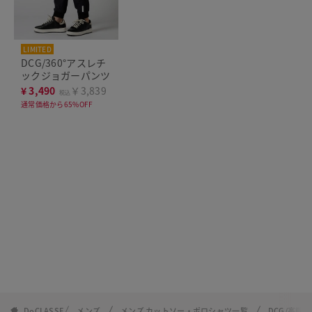
LIMITED
DCG/360°アスレチ
ックジョガーパンツ
¥
3,490
￥3,839
税込
通常価格から65%OFF
DoCLASSE
メンズ
メンズ カットソー・ポロシャツ一覧
DCG/高機