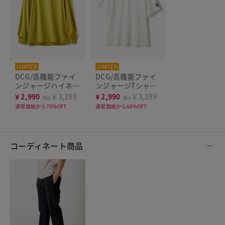
LIMITED
LIMITED
DCG/高機能ファイ
DCG/高機能ファイ
ンジャージハイネッ
ンジャージTシャツ
ク長袖
半袖
¥
2,990
￥3,289
¥
2,990
￥3,289
税込
税込
通常価格から70%OFF
通常価格から66%OFF
コーディネート商品