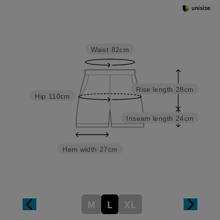
Waist
82cm
Rise length
28cm
Hip
110cm
Inseam length
24cm
Hem width
27cm
M
L
XL