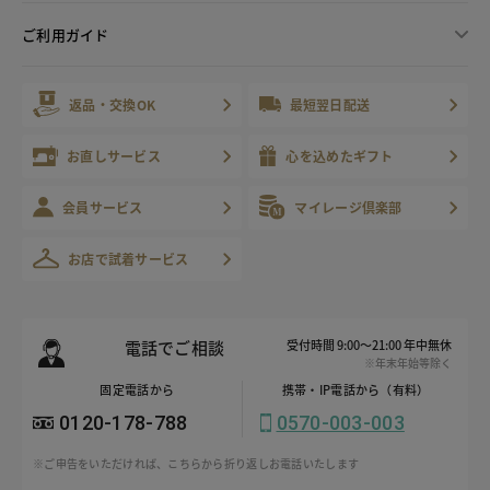
ご利用ガイド
返品・交換OK
最短翌日配送
お直しサービス
心を込めたギフト
会員サービス
マイレージ倶楽部
お店で試着サービス
電話でご相談
受付時間 9:00～21:00 年中無休
※年末年始等除く
固定電話から
携帯・IP電話から（有料）
0120-178-788
0570-003-003
※ご申告をいただければ、こちらから折り返しお電話いたします