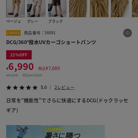
ベージュ
グレー
ブラック
この商品をシェアする
商品番号：56091
LIMITED
DCG/360°撥水UVカーゴショートパンツ
DCG/360°撥水UVカーゴショートパンツ
¥6,990
税込¥7,689
22
5.0
2レビュー
6,990
¥
7,689
¥
税込
¥
8,990
税込
¥9,889
5.0
2レビュー
LINE
X
メール
日常を“機能性”でさらに快適にするDCG(ドゥクラッセ
ギア)