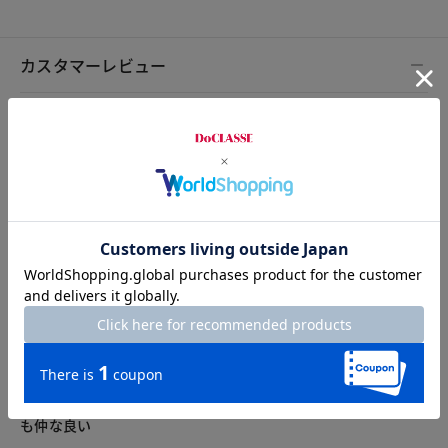
カスタマーレビュー
総合評価
5.0
2レビュー
2025.11.29
シニアラガー木場ウォーク
身長175cm
体型普通
カラー：ベージュ
サイズ：M
ダブ付かず、ゆったり感あり。機能性に優れており、デザイン
も仲な良い