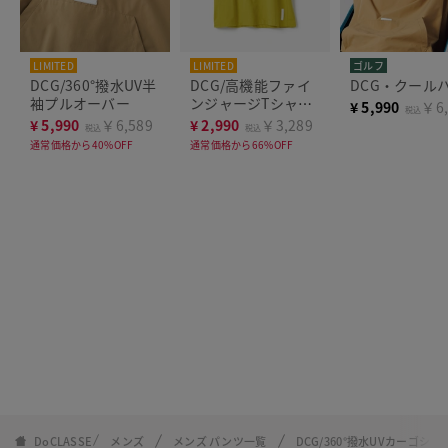
LIMITED
LIMITED
ゴルフ
DCG/360°撥水UV半
DCG/高機能ファイ
DCG・クール
袖プルオーバー
ンジャージTシャツ
¥
5,990
￥6,
税込
半袖
¥
5,990
￥6,589
¥
2,990
￥3,289
税込
税込
通常価格から40%OFF
通常価格から66%OFF
DoCLASSE
メンズ
メンズ パンツ一覧
DCG/360°撥水UVカーゴシ