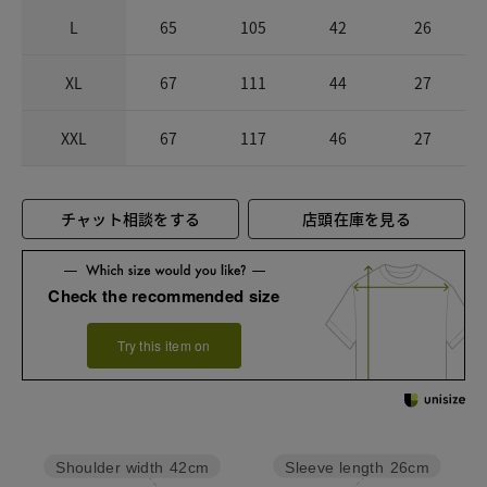
L
65
105
42
26
XL
67
111
44
27
XXL
67
117
46
27
チャット相談をする
店頭在庫を見る
Check the recommended size
Try this item on
Sleeve length
26cm
Shoulder width
42cm