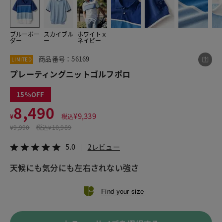
ブルーボー
スカイブル
ホワイトｘ
この商品をシェアする
ダー
ー
ネイビー
商品番号：56169
LIMITED
プレーティングニットゴルフポロ
プレーティングニットゴルフポロ
¥8,490
税込¥9,339
5.0
2レビュー
15
8,490
¥
9,339
¥
税込
¥
9,990
税込
¥10,989
LINE
X
メール
5.0
2レビュー
天候にも気分にも左右されない強さ
Find your size