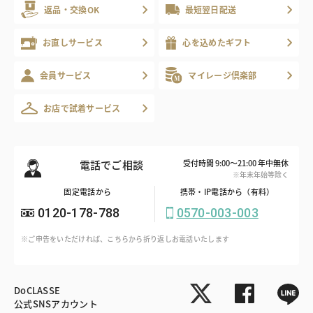
返品・交換OK
最短翌日配送
お直しサービス
心を込めたギフト
会員サービス
マイレージ倶楽部
お店で試着サービス
電話でご相談
受付時間 9:00～21:00 年中無休
※年末年始等除く
固定電話から
携帯・IP電話から（有料）
0120-178-788
0570-003-003
※ご申告をいただければ、こちらから折り返しお電話いたします
DoCLASSE
公式SNSアカウント