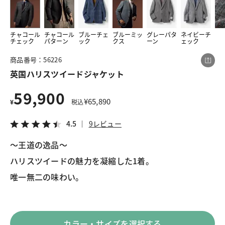
チャコール
チャコール
ブルーチェ
ブルーミッ
グレーパタ
ネイビーチ
この商品をシェアする
チェック
パターン
ック
クス
ーン
ェック
商品番号：56226
英国ハリスツイードジャケット
英国ハリスツイードジャケット
¥59,900
税込¥65,890
4.5
9レビュー
59,900
¥
65,890
¥
税込
4.5
9レビュー
～王道の逸品～
LINE
X
メール
ハリスツイードの魅力を凝縮した1着。
唯一無二の味わい。
カラー・サイズを選択する