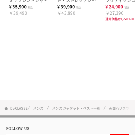
ミヤブレンドジャケ
ド・ストレッチジャ
ブリティッシュ
ット
ケット
ィードジャケ
¥
35,900
¥
39,900
¥
24,900
税込
税込
税込
￥39,490
￥43,890
￥27,390
通常価格から50%OF
DoCLASSE
メンズ
メンズ ジャケット・ベスト一覧
英国ハリスツイ
FOLLOW US