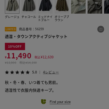
グレージュ
チャコール
ミッドナイ
オリーブブ
この商品をシェアする
トブルー
ラウン
商品番号：56259
LIMITED
透湿・タウンアクティブジャケット
透湿・タウンアクティブジャケット
¥11,490
税込¥12,639
5.0
4レビュー
10
11,490
¥
12,639
¥
税込
¥
12,900
税込
¥14,190
LINE
X
メール
5.0
4レビュー
秋・冬・春、いつ着ても男前。
透湿性で衣服内快適キープ。
Find your size