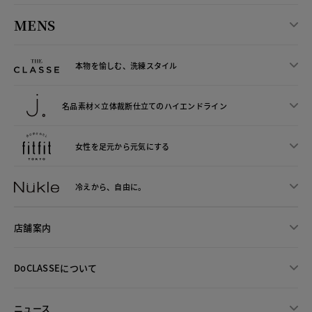
MENS
本物を愉しむ、洗練スタイル
名品素材×立体裁断仕立ての
ハイエンドライン
女性を足元から
元気にする
冷えから、
自由に。
店舗案内
DoCLASSEについて
ニュース