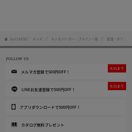
DoCLASSE
メンズ
メンズ パーカー・ブルゾン一覧
透湿・タウンア
FOLLOW US
8/31まで
メルマガ登録で500円OFF！
8/31まで
LINEお友達登録で500円OFF！
アプリダウンロードで500円OFF！
カタログ無料プレゼント