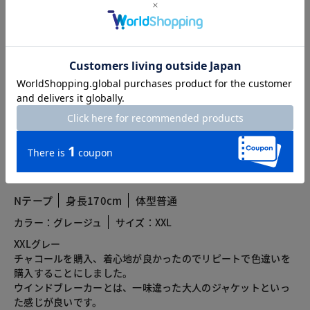
カスタマーレビュー
総合評価
5.0
4レビュー
2026.05.15
Nテープ
身長170cm
体型普通
カラー：グレージュ
サイズ：XXL
XXLグレー
チャコールを購入、着心地が良かったのでリピートで色違いを
購入することにしました。
ウインドブレーカーとは、一味違った大人のジャケットといっ
た感じが良いです。