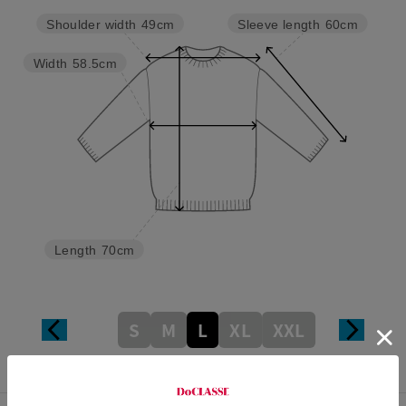
Sleeve length
60cm
Shoulder width
49cm
Width
58.5cm
Length
70cm
S
M
L
XL
XXL