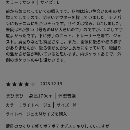
カラー：サンド
サイズ：L
前から気になっていての購入です。冬物は暗い色合いのものが
増えてしまうので、明るいアウターを探していました。チノパ
ンにもデニムにも合いそうです。サイズは悩み、Lにしました。
普段はMが多い（最近のMが大きいので）のですが、Lにして丁
度よかったです。下に薄手のニット、トレーナーを着て、ジャ
スト。肩回りなども窮屈さなし。また、画像に後ろや横の様子
がありませんが、後ろ側が丈が少し長めになっていて、腰回り
の温かさが気が利いていると思います。内ポケットありで、外
側のポケットの中も温かいです。
2025.12.19
まひまひ
身長170cm
体型普通
カラー：ライトベージュ
サイズ：M
ライトベージュのMサイズを購入
薄目のつくりで軽くボテボテせずスッキリしていますが