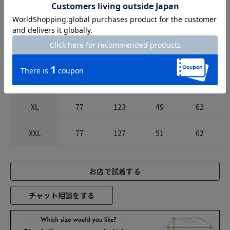
サイズ
着丈
胸囲
肩幅
袖丈
S
71
111
45
59
M
73
115
46
60
L
75
119
48
61
XL
77
123
49
62
XXL
77
127
51
62
お店で試着する
チャット相談をする