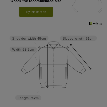
Check the recommended size
Try this item on
Sleeve length
61cm
Shoulder width
48cm
Width
59.5cm
Length
75cm