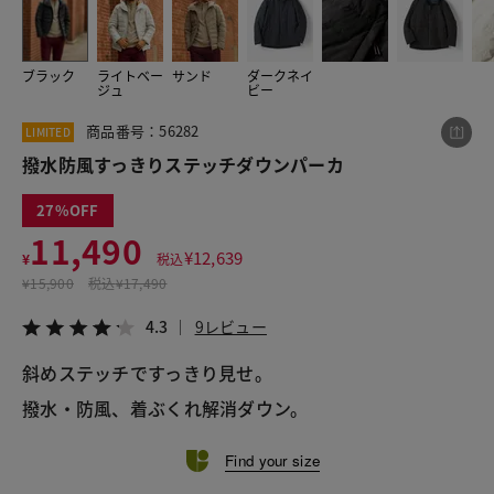
ブラック
ライトベー
サンド
ダークネイ
この商品をシェアする
ジュ
ビー
商品番号：56282
LIMITED
撥水防風すっきりステッチダウンパーカ
撥水防風すっきりステッチダウンパーカ
¥11,490
税込¥12,639
4.3
9レビュー
27
11,490
¥
12,639
¥
税込
¥
15,900
税込
¥17,490
LINE
X
メール
4.3
9レビュー
斜めステッチですっきり見せ。
撥水・防風、着ぶくれ解消ダウン。
Find your size