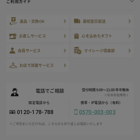
ご利用ガイド
返品・交換OK
最短翌日配送
お直しサービス
心を込めたギフト
会員サービス
マイレージ倶楽部
お店で試着サービス
電話でご相談
受付時間 9:00～21:00 年中無休
※年末年始等除く
固定電話から
携帯・IP電話から（有料）
0120-178-788
0570-003-003
※ご申告をいただければ、こちらから折り返しお電話いたします