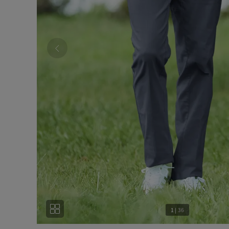
1
|
36