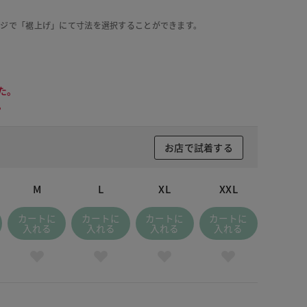
ージで「裾上げ」にて寸法を選択することができます。
た。
。
お店で試着する
M
L
XL
XXL
カートに
カートに
カートに
カートに
入れる
入れる
入れる
入れる