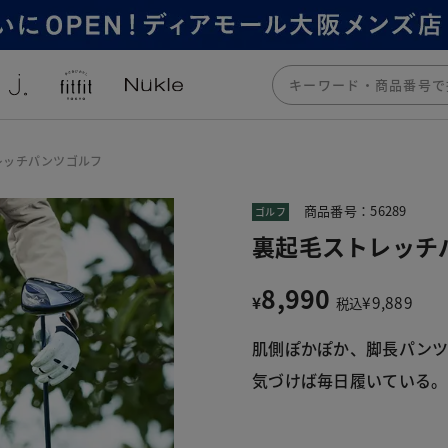
レッチパンツゴルフ
商品番号：56289
ゴルフ
裏起毛ストレッチ
8,990
¥
¥
9,889
税込
肌側ぽかぽか、脚長パンツ
気づけば毎日履いている。