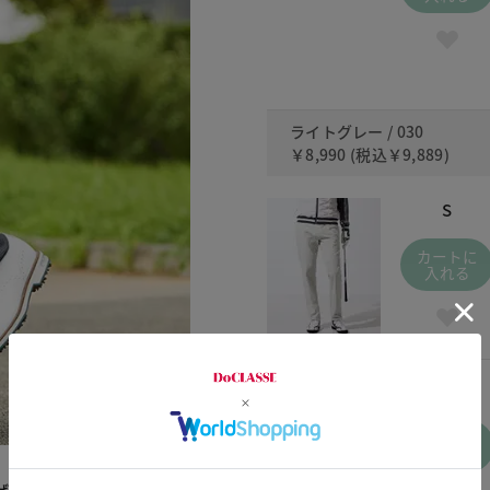
ライトグレー / 030
￥8,990
(税込
￥9,889
)
S
カートに
入れる
XXXL
カートに
入れる
げました。起毛すること