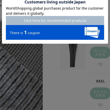
かく、肌触りもソフトで
チャコールチェック / 068
￥8,990
(税込
￥9,889
)
S
カートに
入れる
XXXL
カートに
入れる