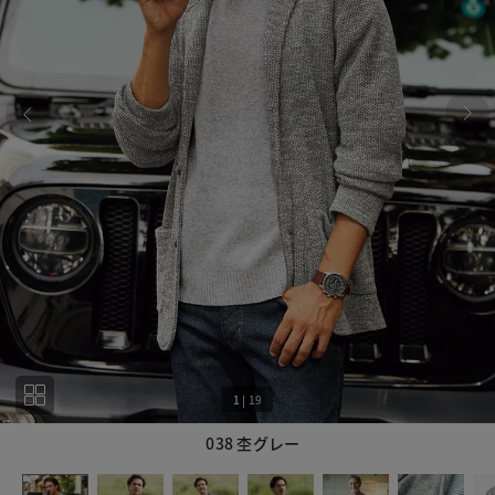
1
|
19
038 杢グレー
1
19