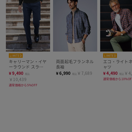
LIMITED
LIMITED
キャリーマン・イヤ
両面起毛フランネル
エコ・ライト
ーラウンド スラッ
長袖
ャツ
クスノータック
¥
9,490
¥
6,990
￥7,689
¥
4,490
￥4,
税込
税込
税込
￥10,439
通常価格から10%OF
通常価格から5%OFF