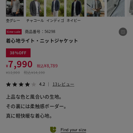
杢グレー
チャコール
インディゴ
ネイビー
この商品をシェアする
商品番号：56298
time sale
着心地ライト・ニットジャケット
着心地ライト・ニットジャケット
¥7,990
税込¥8,789
38
4.2
13レビュー
7,990
¥
8,789
¥
税込
¥
12,900
税込
¥14,190
4.2
13レビュー
LINE
X
メール
上品な色と風合いの生地。
その裏には柔触感ボーダー。
真に軽快暖な着心地。
Find your size