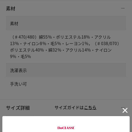
素材
素材
（♯470/480）綿55%・ポリエステル18%・アクリル
13%・ナイロン8%・毛5%・レーヨン1%，（♯038/070）
ポリエステル40%・綿32%・アクリル14%・ナイロン
9%・毛5%
洗濯表示
手洗い可
サイズ詳細
サイズガイドは
こちら
サイズ
着丈
胸囲
肩幅
袖丈