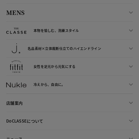
MENS
本物を愉しむ、洗練スタイル
名品素材×立体裁断仕立ての
ハイエンドライン
女性を足元から
元気にする
冷えから、
自由に。
店舗案内
DoCLASSEについて
ニュース