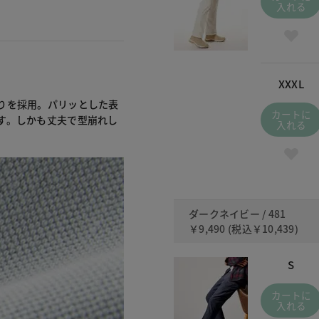
入れる
XXXL
りを採用。パリッとした表
カートに
す。しかも丈夫で型崩れし
入れる
ダークネイビー / 481
￥9,490
(税込
￥10,439
)
S
カートに
入れる