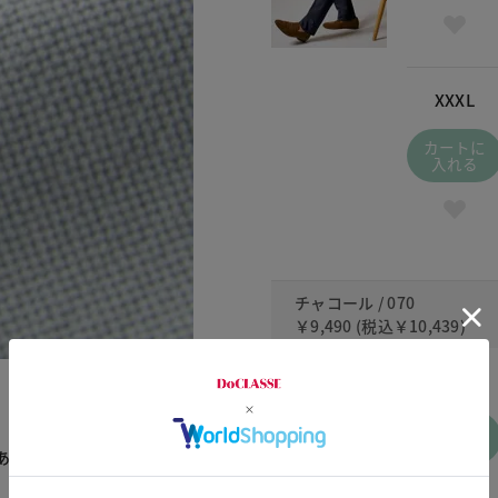
XXXL
カートに
入れる
チャコール / 070
￥9,490
(税込
￥10,439
)
S
】
カートに
入れる
あるストレート。ウエスト