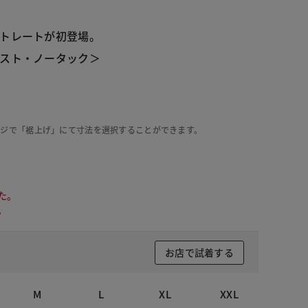
トレートが初登場。
スト・ノータック＞
ージで「裾上げ」にて寸法を選択することができます。
た。
。
お店で試着する
M
L
XL
XXL