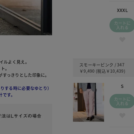
XXXL
カートに
入れる
。
タイルよく見え。
スモーキーピンク / 347
ット。
￥9,490
(税込
￥10,439
)
がすっきりとした印象に。
S
たりする時に必要なゆとり）
計です。
カートに
入れる