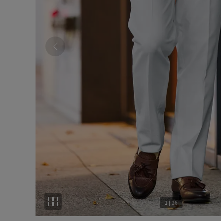
1
|
26