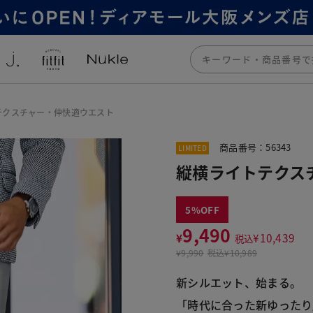
テクスチャー・伸快適ウエスト
商品番号：56343
LIMITED
縦横ライトテクス
5
9,490
¥
¥
10,439
税込
¥
9,990
税込
¥10,989
新シルエット、始まる。
「時代に合った新ゆったり