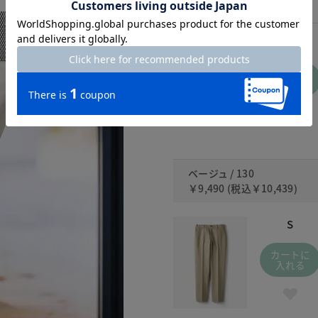
XXXL
カートに
入れる
ベージュ / 130
￥9,490
(税込
￥10,439
)
S
カートに
入れる