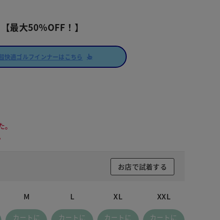
【最大50%OFF！】
超快適ゴルフインナーはこちら
た。
。
お店で試着する
M
L
XL
XXL
カートに
カートに
カートに
カートに