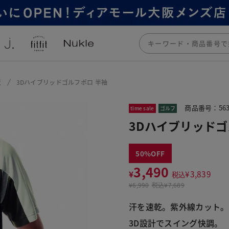
覧
3Dハイブリッドゴルフポロ 半袖
商品番号：563
time sale
ゴルフ
3Dハイブリッドゴ
50
3,490
¥
¥
3,839
税込
¥
6,990
税込
¥7,689
汗を速乾。紫外線カット。
3D設計でスイング快調。