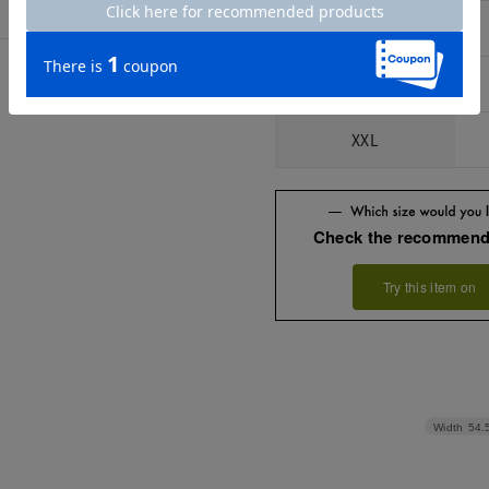
L
XL
XXL
Check the recommend
Try this item on
Width
54.