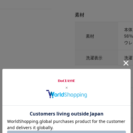
素材
本体
素材
98
ウレ
洗濯表示
洗濯
サイズ詳細
サイズ
S
M