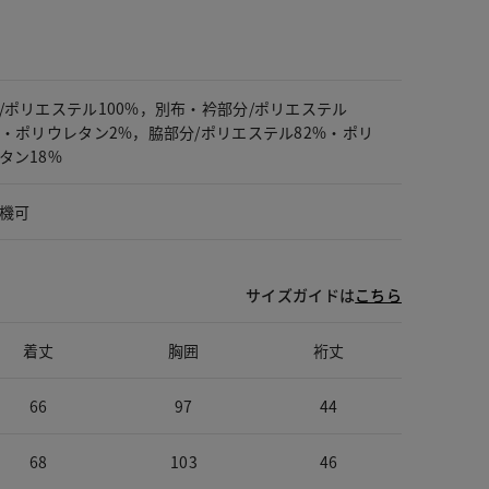
/ポリエステル100%，別布・衿部分/ポリエステル
%・ポリウレタン2%，脇部分/ポリエステル82%・ポリ
タン18%
機可
サイズガイドは
こちら
着丈
胸囲
裄丈
66
97
44
68
103
46