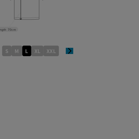
ngth
70cm
S
M
L
XL
XXL