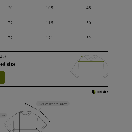
70
109
48
72
115
50
72
121
52
ed size
Sleeve length
48cm
5cm