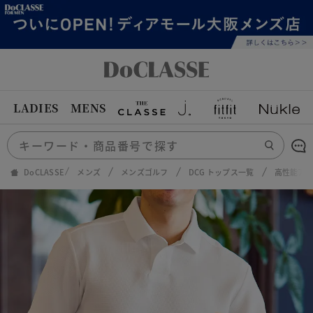
LADIES
MENS
DoCLASSE
メンズ
メンズゴルフ
DCG トップス一覧
高性能ア