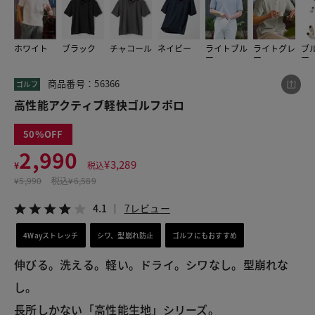
ホワイト
ブラック
チャコール
ネイビー
ライトブル
ライトグレ
ブ
この商品をシェアする
ー
ー
ー
商品番号：56366
ゴルフ
高性能アクティブ軽快ゴルフポロ
高性能アクティブ軽快ゴルフポロ
¥2,990
税込¥3,289
4.1
7レビュー
50
2,990
¥
3,289
¥
税込
¥
5,990
税込
¥6,589
LINE
X
メール
4.1
7レビュー
4Wayストレッチ
シワ、型崩れ防止
ゴルフにもおすすめ
伸びる。洗える。軽い。ドライ。シワなし。型崩れな
し。
長所しかない「高性能生地」シリーズ。