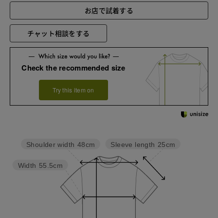
お店で試着する
チャット相談をする
Check the recommended size
Try this item on
Sleeve length
25cm
Shoulder width
48cm
Width
55.5cm