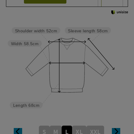
Sleeve length
58cm
Shoulder width
52cm
Width
58.5cm
Length
68cm
S
M
L
XL
XXL