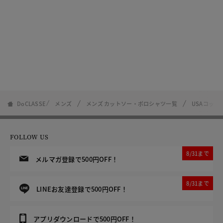
DoCLASSE
メンズ
メンズ カットソー・ポロシャツ一覧
USAコット
FOLLOW US
8/31まで
メルマガ登録で500円OFF！
8/31まで
LINEお友達登録で500円OFF！
アプリダウンロードで500円OFF！