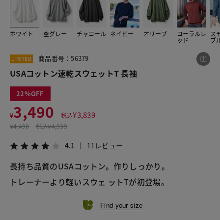
ホワイト
杢グレー
チャコール
ネイビー
オリーブ
コーラルレ
ス
この商品をシェアする
ッド
ブ
商品番号：56379
LIMITED
USAコットン速乾スウェットT 長袖
USAコットン速乾スウェットT 長袖
¥3,490
税込¥3,839
4.1
11レビュー
22
3,490
¥
3,839
¥
税込
¥
4,490
税込
¥4,939
LINE
X
メール
4.1
11レビュー
長持ち品質のUSAコットン。作りしっかり。
トレーナーより軽いスウェ ットTが初登場。
Find your size