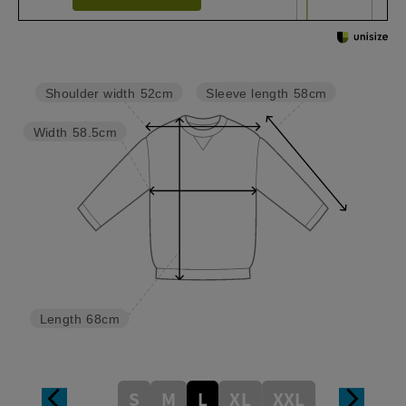
Sleeve length
58cm
Shoulder width
52cm
Width
58.5cm
Length
68cm
S
M
L
XL
XXL