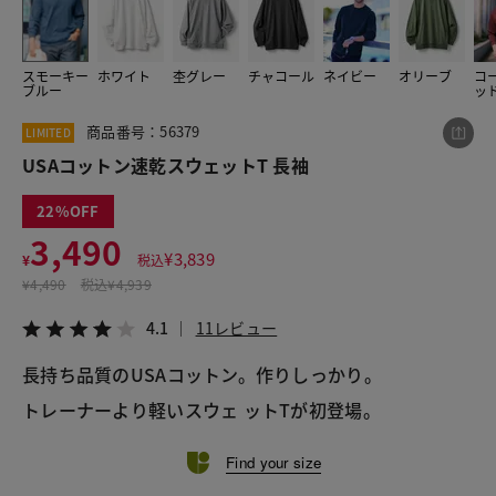
スモーキー
ホワイト
杢グレー
チャコール
ネイビー
オリーブ
コ
この商品をシェアする
ブルー
ッ
商品番号：56379
LIMITED
USAコットン速乾スウェットT 長袖
USAコットン速乾スウェットT 長袖
¥3,490
税込¥3,839
4.1
11レビュー
22
3,490
¥
3,839
¥
税込
¥
4,490
税込
¥4,939
LINE
X
メール
4.1
11レビュー
長持ち品質のUSAコットン。作りしっかり。
トレーナーより軽いスウェ ットTが初登場。
Find your size