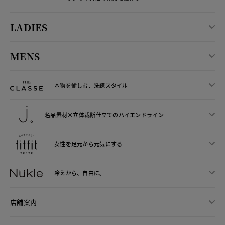
LADIES
MENS
本物を愉しむ、洗練スタイル
名品素材×立体裁断仕立ての
ハイエンドライン
女性を足元から
元気にする
冷えから、
自由に。
店舗案内