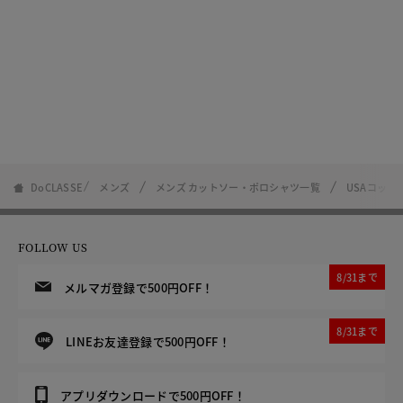
DoCLASSE
メンズ
メンズ カットソー・ポロシャツ一覧
USAコット
FOLLOW US
8/31まで
メルマガ登録で500円OFF！
8/31まで
LINEお友達登録で500円OFF！
アプリダウンロードで500円OFF！