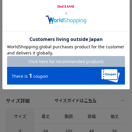
素材
素材
本体/綿71%・ポリエステル29%，リブ部分/綿95%・ポリ
ウレタン5%
洗濯表示
洗濯機可
サイズ詳細
サイズガイドは
こちら
サイズ
着丈
胸囲
肩幅
袖丈
S
64
105
48
56