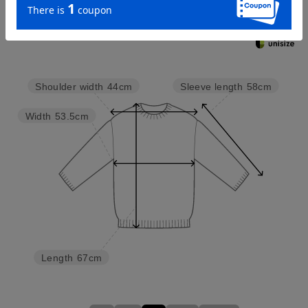
Try this item on
Sleeve length
58cm
Shoulder width
44cm
Width
53.5cm
Length
67cm