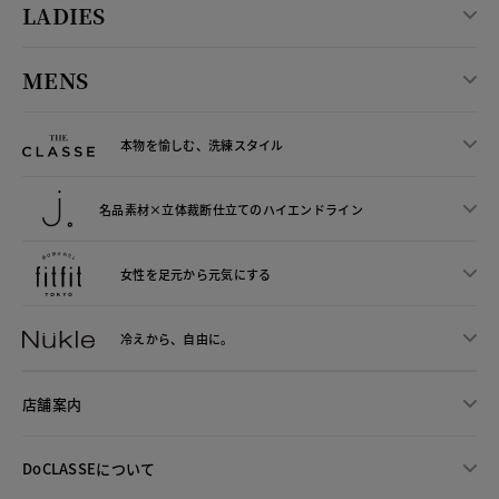
LADIES
MENS
本物を愉しむ、洗練スタイル
名品素材×立体裁断仕立ての
ハイエンドライン
女性を足元から
元気にする
冷えから、
自由に。
店舗案内
DoCLASSEについて