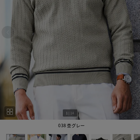
1
|
14
038 杢グレー
1
14