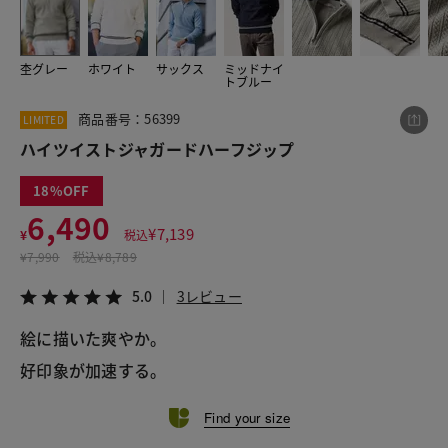
杢グレー
ホワイト
サックス
ミッドナイ
この商品をシェアする
トブルー
商品番号：56399
LIMITED
ハイツイストジャガードハーフジップ
ハイツイストジャガードハーフジップ
¥6,490
税込¥7,139
5.0
3レビュー
18
6,490
¥
7,139
¥
税込
¥
7,990
税込
¥8,789
LINE
X
メール
5.0
3レビュー
絵に描いた爽やか。
好印象が加速する。
Find your size