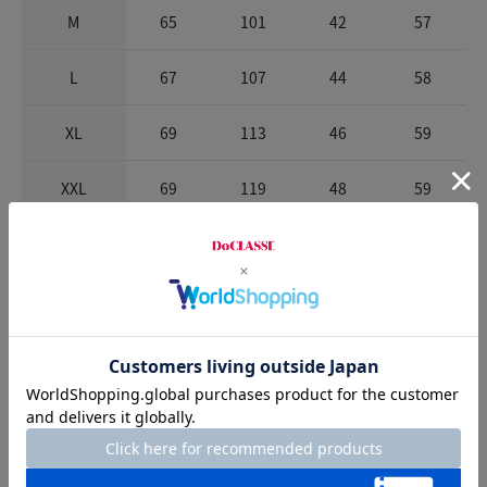
M
65
101
42
57
L
67
107
44
58
XL
69
113
46
59
XXL
69
119
48
59
※商品によって柄の出方が異なります。
お店で試着する
チャット相談をする
Check the recommended size