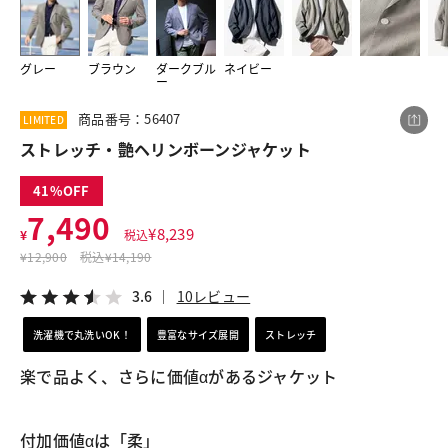
グレー
ブラウン
ダークブル
ネイビー
この商品をシェアする
ー
商品番号：56407
LIMITED
ストレッチ・艶ヘリンボーンジャケット
ストレッチ・艶ヘリンボーンジャケット
¥7,490
税込¥8,239
3.6
10レビュー
41
7,490
¥
8,239
¥
税込
¥
12,900
税込
¥14,190
LINE
X
メール
3.6
10レビュー
洗濯機で丸洗いOK！
豊富なサイズ展開
ストレッチ
楽で品よく、さらに価値αがあるジャケット
付加価値αは「柔」