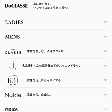
楽に着られて、
ワンサイズ細く見える服作り
LADIES
MENS
本物を愉しむ、洗練スタイル
名品素材×立体裁断仕立ての
ハイエンドライン
女性を足元から
元気にする
冷えから、
自由に。
店舗案内