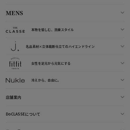
MENS
本物を愉しむ、洗練スタイル
名品素材×立体裁断仕立ての
ハイエンドライン
女性を足元から
元気にする
冷えから、
自由に。
店舗案内
DoCLASSEについて