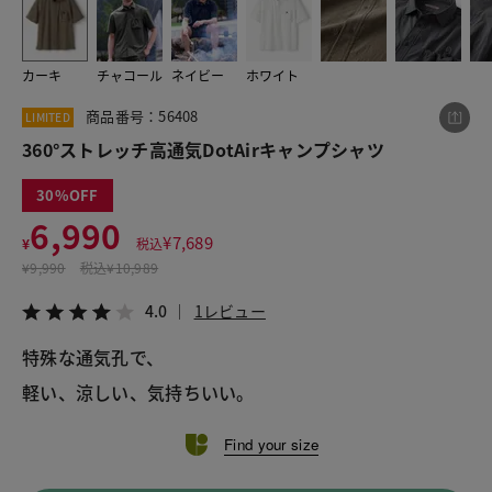
カーキ
チャコール
ネイビー
ホワイト
この商品をシェアする
商品番号：56408
LIMITED
360°ストレッチ高通気DotAirキャンプシャツ
360°ストレッチ高通気DotAirキャンプシャツ
¥6,990
税込¥7,689
30
4.0
1レビュー
6,990
¥
7,689
¥
税込
¥
9,990
税込
¥10,989
4.0
1レビュー
LINE
X
メール
特殊な通気孔で、
軽い、涼しい、気持ちいい。
Find your size