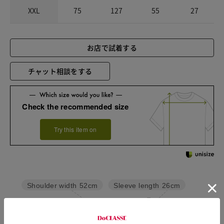
XXL
75
127
55
27
お店で試着する
チャット相談をする
Check the recommended size
Try this item on
Sleeve length
26cm
Shoulder width
52cm
Width
59.5cm