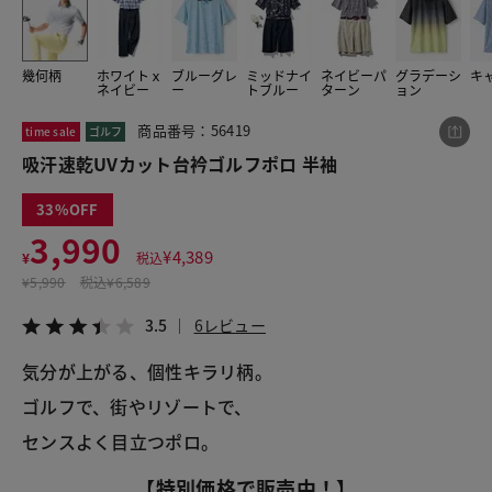
幾何柄
ホワイトｘ
ブルーグレ
ミッドナイ
ネイビーパ
グラデーシ
キ
この商品をシェアする
ネイビー
ー
トブルー
ターン
ョン
商品番号：56419
time sale
ゴルフ
吸汗速乾UVカット台衿ゴルフポロ 半袖
吸汗速乾UVカット台衿ゴルフポロ 半袖
¥3,990
税込¥4,389
3.5
6レビュー
33
3,990
¥
4,389
¥
税込
¥
5,990
税込
¥6,589
LINE
X
メール
3.5
6レビュー
気分が上がる、個性キラリ柄。
ゴルフで、街やリゾートで、
センスよく目立つポロ。
【特別価格で販売中！】