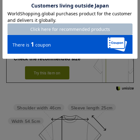
お店で試着する
チャット相談をする
Check the recommended size
Try this item on
Sleeve length
25cm
Shoulder width
46cm
Width
54.5cm