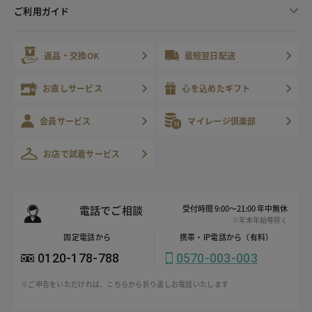
ご利用ガイド
返品・交換OK
最短翌日配送
お直しサービス
心を込めたギフト
会員サービス
マイレージ倶楽部
お店で試着サービス
電話でご相談
受付時間 9:00～21:00 年中無休
※年末年始等除く
固定電話から
携帯・IP電話から（有料）
0120-178-788
0570-003-003
※ご申告をいただければ、こちらから折り返しお電話いたします