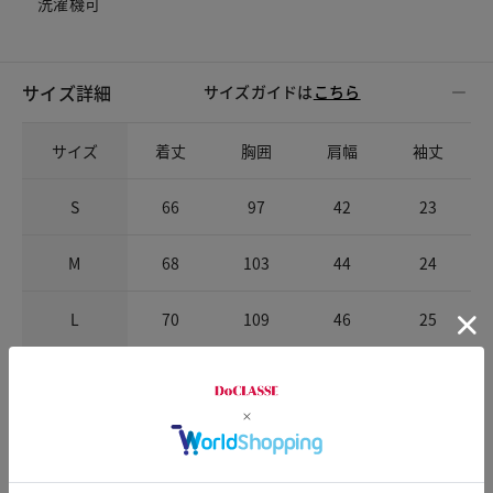
洗濯機可
サイズ詳細
サイズガイドは
こちら
サイズ
着丈
胸囲
肩幅
袖丈
S
66
97
42
23
M
68
103
44
24
L
70
109
46
25
XL
72
115
48
26
XXL
72
121
50
26
※商品によって柄の出方が異なります。