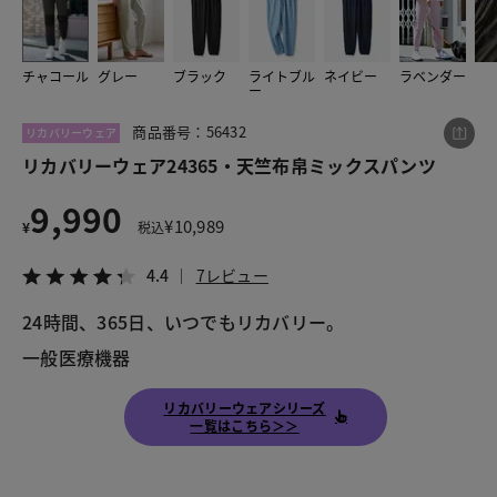
チャコール
グレー
ブラック
ライトブル
ネイビー
ラベンダー
この商品をシェアする
ー
商品番号：56432
リカバリーウェア
リカバリーウェア24365・天竺布帛ミックスパンツ
リカバリーウェア24365・天竺布帛ミックスパンツ
¥9,990
税込¥10,989
4.4
7レビュー
9,990
¥
10,989
¥
税込
4.4
7レビュー
24時間、365日、いつでもリカバリー。

LINE
X
メール
一般医療機器
リカバリーウェアシリーズ
一覧はこちら＞＞