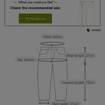
Check the recommended size
Try this item on
Waist
82cm
Rise length
27cm
Hip
104cm
Inseam length
72cm
Hem width
17cm