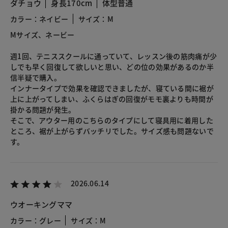
ダチョウ
身長170cm
体型普通
カラー：ネイビー
サイズ：M
Mサイズ、ネービー
週1回、テニススクールに通っていて、レッスン後の筋肉痛が少
しでも早く回復して欲しいと思い、どの位の効果があるのか半
信半疑で購入。
インナータイプで効果を確認できましたが、寝ている間に裾が
上に上がってしまい、ふくらはぎの回復がモモ裏よりも時間が
掛かる問題が発生。
そこで、アウター用のこちらのタイプにして寝具用に着用した
ところ、裾が上がらずバッチリでした。サイズ感も問題ないで
す。
2026.06.14
ウオーキングママ
カラー：グレー
サイズ：M