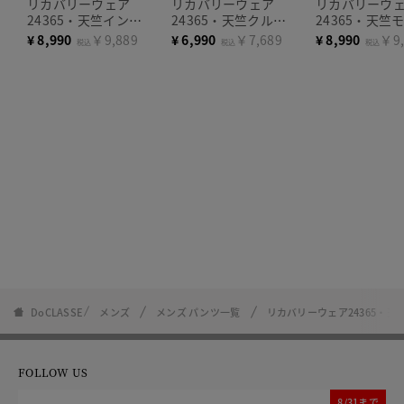
リカバリーウェア
リカバリーウェア
リカバリーウ
24365・天竺インナ
24365・天竺クルー
24365・天竺
ーパンツ
ネック半袖
ネック長袖
¥
8,990
￥9,889
¥
6,990
￥7,689
¥
8,990
￥9,
税込
税込
税込
DoCLASSE
メンズ
メンズ パンツ一覧
リカバリーウェア24365・
FOLLOW US
8/31まで