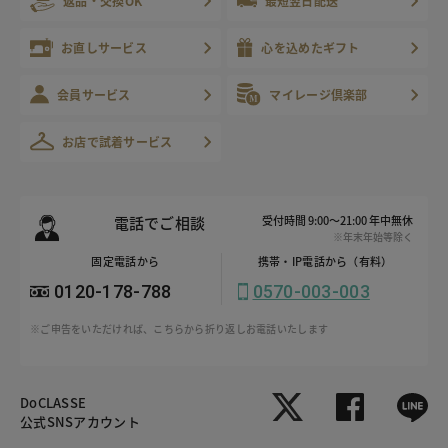
返品・交換OK
最短翌日配送
お直しサービス
心を込めたギフト
会員サービス
マイレージ倶楽部
お店で試着サービス
電話でご相談
受付時間 9:00～21:00 年中無休
※年末年始等除く
固定電話から
携帯・IP電話から（有料）
0120-178-788
0570-003-003
※ご申告をいただければ、こちらから折り返しお電話いたします
DoCLASSE
公式SNSアカウント