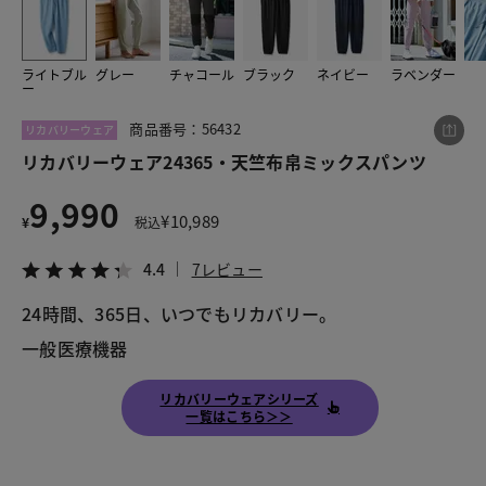
ライトブル
グレー
チャコール
ブラック
ネイビー
ラベンダー
この商品をシェアする
ー
商品番号：56432
リカバリーウェア
リカバリーウェア24365・天竺布帛ミックスパンツ
リカバリーウェア24365・天竺布帛ミックスパンツ
¥9,990
税込¥10,989
4.4
7レビュー
9,990
¥
10,989
¥
税込
4.4
7レビュー
24時間、365日、いつでもリカバリー。

LINE
X
メール
一般医療機器
リカバリーウェアシリーズ
一覧はこちら＞＞