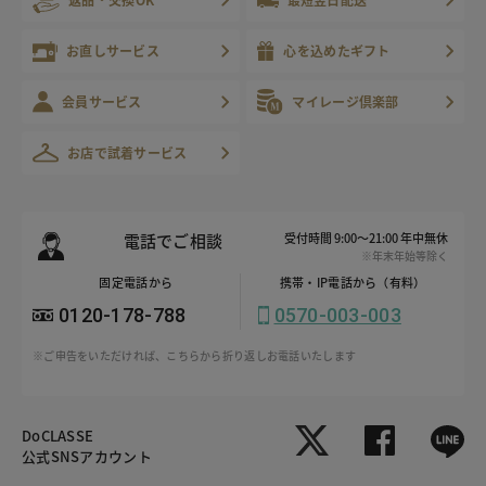
お直しサービス
心を込めたギフト
会員サービス
マイレージ倶楽部
お店で試着サービス
電話でご相談
受付時間 9:00～21:00 年中無休
※年末年始等除く
固定電話から
携帯・IP電話から（有料）
0120-178-788
0570-003-003
※ご申告をいただければ、こちらから折り返しお電話いたします
DoCLASSE
公式SNSアカウント