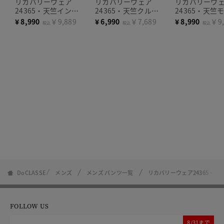
リカバリーウェア
リカバリーウェア
リカバリーウ
24365・天竺インナ
24365・天竺クルー
24365・天竺
ーパンツ
ネック半袖
ネック長袖
¥
8,990
￥9,889
¥
6,990
￥7,689
¥
8,990
￥9,
税込
税込
税込
DoCLASSE
メンズ
メンズ パンツ一覧
リカバリーウェア24365・
FOLLOW US
8/31まで