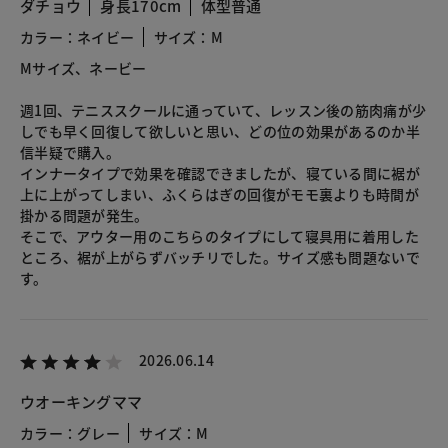
ダチョウ
身長170cm
体型普通
カラー：ネイビー
サイズ：M
Mサイズ、ネービー
週1回、テニススクールに通っていて、レッスン後の筋肉痛が少
しでも早く回復して欲しいと思い、どの位の効果があるのか半
信半疑で購入。
インナータイプで効果を確認できましたが、寝ている間に裾が
上に上がってしまい、ふくらはぎの回復がモモ裏よりも時間が
掛かる問題が発生。
そこで、アウター用のこちらのタイプにして寝具用に着用した
ところ、裾が上がらずバッチリでした。サイズ感も問題ないで
す。
2026.06.14
ウオーキングママ
カラー：グレー
サイズ：M