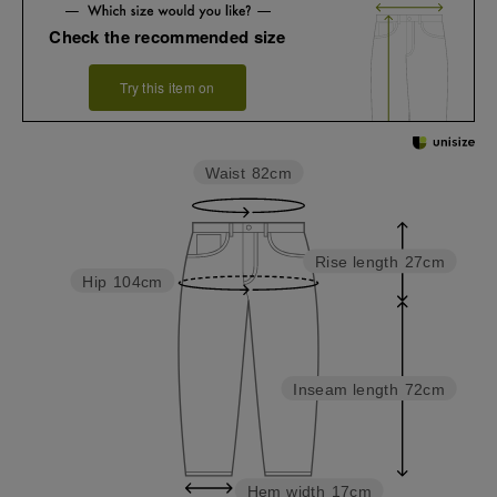
Check the recommended size
Try this item on
Waist
82cm
Rise length
27cm
Hip
104cm
Inseam length
72cm
Hem width
17cm