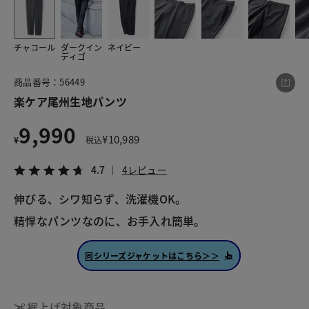
チャコール
ダークイン
ネイビー
この商品をシェアする
ディゴ
商品番号：56449
楽ケア尾州生地パンツ
楽ケア尾州生地パンツ
¥9,990
税込¥10,989
4.7
4レビュー
9,990
¥
10,989
¥
税込
4.7
4レビュー
伸びる、シワ知らず、洗濯機OK。
LINE
X
メール
精悍なパンツなのに、お手入れ簡単。
同シリーズジャケットはこちら＞＞
裾上げ対象商品