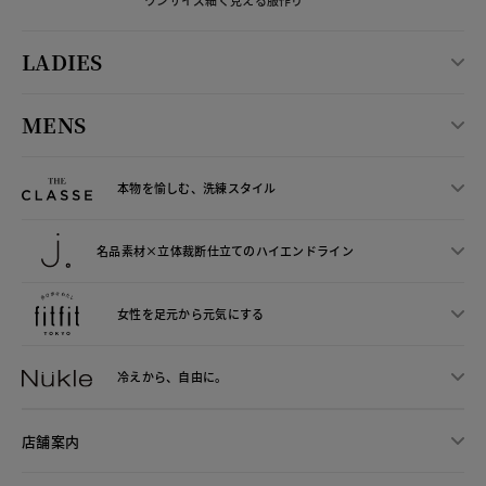
LADIES
MENS
本物を愉しむ、洗練スタイル
名品素材×立体裁断仕立ての
ハイエンドライン
女性を足元から
元気にする
冷えから、
自由に。
店舗案内