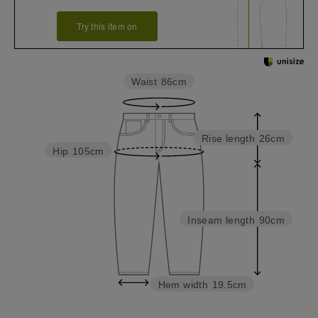
Try this item on
Waist
86cm
Rise length
26cm
Hip
105cm
Inseam length
90cm
Hem width
19.5cm