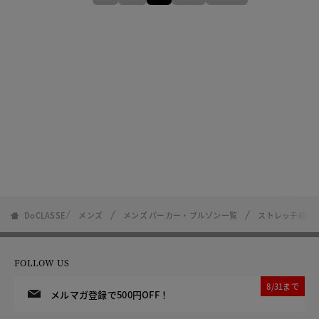
DoCLASSE
メンズ
メンズ パーカー・ブルゾン一覧
ストレッチ綿混
FOLLOW US
8/31まで
メルマガ登録で500円OFF！