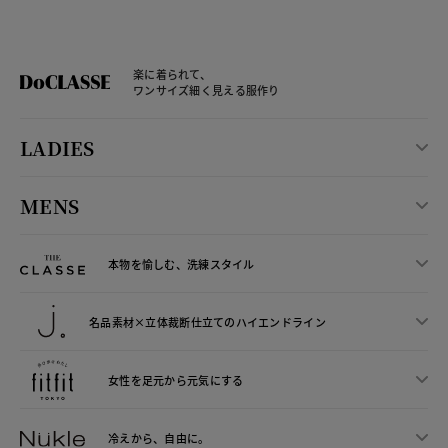
楽に着られて、
ワンサイズ細く見える服作り
LADIES
MENS
本物を愉しむ、洗練スタイル
名品素材×立体裁断仕立ての
ハイエンドライン
女性を足元から
元気にする
冷えから、
自由に。