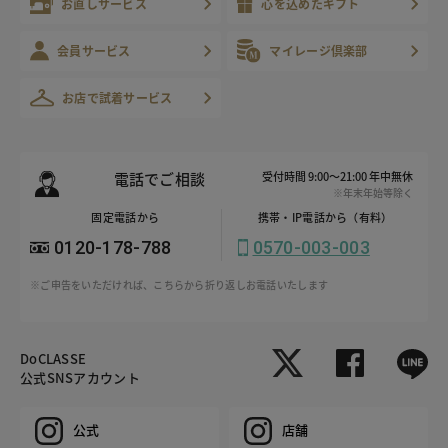
お直しサービス
心を込めたギフト
会員サービス
マイレージ倶楽部
お店で試着サービス
電話でご相談
受付時間 9:00～21:00 年中無休
※年末年始等除く
固定電話から
携帯・IP電話から（有料）
0120-178-788
0570-003-003
※ご申告をいただければ、こちらから折り返しお電話いたします
DoCLASSE
公式SNSアカウント
公式
店舗