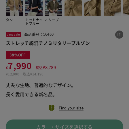
タン
ミッドナイ
オリーブ
この商品をシェアする
トブルー
商品番号：56460
time sale
ストレッチ綿混チノミリタリーブルゾン
ストレッチ綿混チノミリタリーブルゾン
¥7,990
税込¥8,789
38
7,990
¥
8,789
¥
税込
¥
12,900
税込
¥14,190
丈夫な生地、普遍的なデザイン。

LINE
X
メール
長く愛用できる新名品。
Find your size
カラー・サイズを選択する