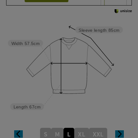
Sleeve length
85cm
Width
57.5cm
Length
67cm
S
M
L
XL
XXL