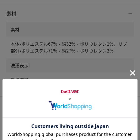
素材
素材
本体/ポリエステル67%・綿32%・ポリウレタン1%，リブ
部分/ポリエステル71%・綿27%・ポリウレタン2%
洗濯表示
洗濯機可
サイズ詳細
サイズガイドは
こちら
サイズ
着丈
胸囲
裄丈
S
63
107
81.5