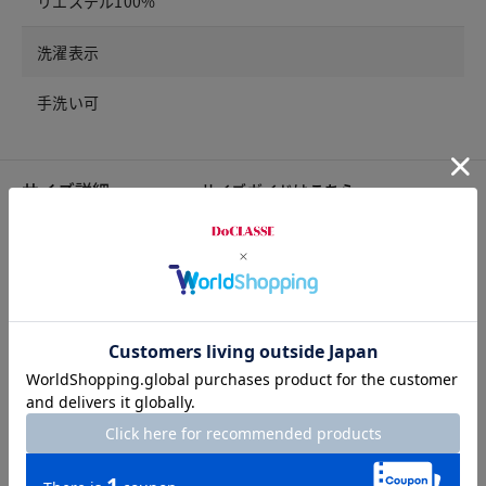
リエステル100%
洗濯表示
手洗い可
サイズ詳細
サイズガイドは
こちら
サイズ
着丈
胸囲
肩幅
袖丈
S
79
109
45
59
M
81
113
46
60
L
83
117
48
61
XL
85
121
49
62