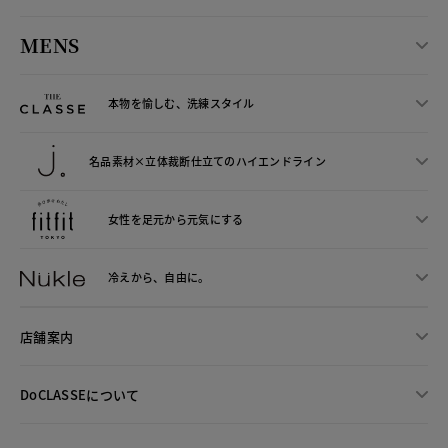
MENS
本物を愉しむ、洗練スタイル
名品素材×立体裁断仕立ての
ハイエンドライン
女性を足元から
元気にする
冷えから、
自由に。
店舗案内
DoCLASSEについて