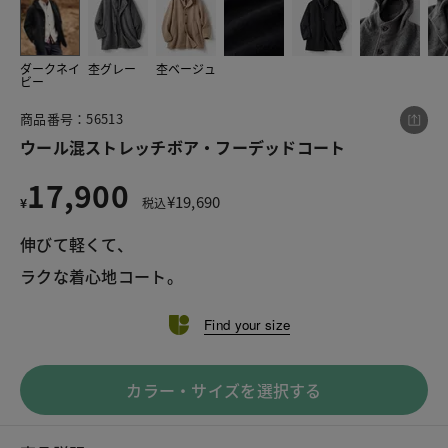
ダークネイ
杢グレー
杢ベージュ
この商品をシェアする
ビー
商品番号：56513
ウール混ストレッチボア・フーデッドコート
ウール混ストレッチボア・フーデッドコート
¥17,900
税込¥19,690
17,900
¥
19,690
¥
税込
伸びて軽くて、
ラクな着心地コート。
LINE
X
メール
Find your size
カラー・サイズを選択する