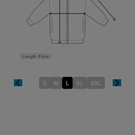
Length
83cm
S
M
L
XL
XXL