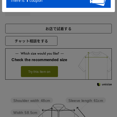
XXL
85
125
51
62
お店で試着する
チャット相談をする
Check the recommended size
Try this item on
Sleeve length
61cm
Shoulder width
48cm
Width
58.5cm