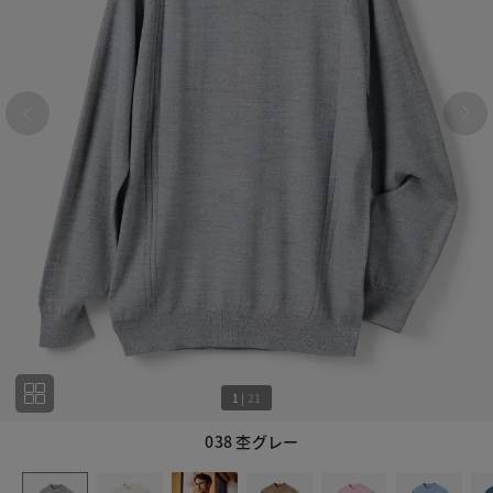
1
|
21
038 杢グレー
1
21