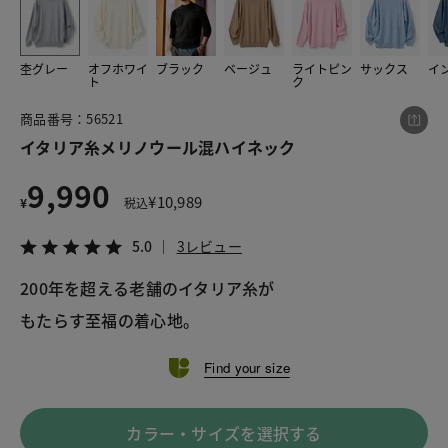
杢グレー
オフホワイ
ブラック
ベージュ
ライトピン
サックス
イ
この商品をシェアする
ト
ク
商品番号：56521
イタリア糸メリノウール混ハイネック
イタリア糸メリノウール混ハイネック
¥9,990
税込¥10,989
5.0
3レビュー
9,990
¥
10,989
¥
税込
5.0
3レビュー
200年を超える老舗のイタリア糸が
LINE
X
メール
もたらす至福の着心地。
Find your size
カラー・サイズを選択する