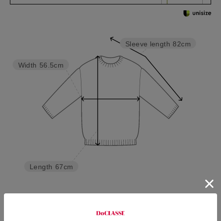
Sleeve length
82cm
Width
56.5cm
Length
67cm
S
M
L
XL
XXL