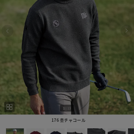
1
|
13
176 杢チャコール
1
13