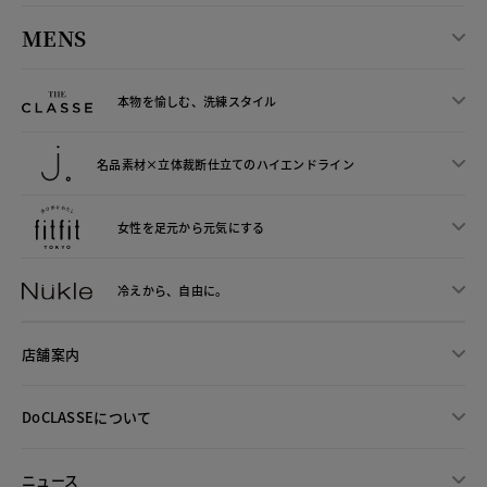
MENS
本物を愉しむ、洗練スタイル
名品素材×立体裁断仕立ての
ハイエンドライン
女性を足元から
元気にする
冷えから、
自由に。
店舗案内
DoCLASSEについて
ニュース