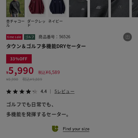
杢チャコー
ダークレッ
ネイビー
この商品をシェアする
ル
ド
商品番号：56526
time sale
ゴルフ
タウン＆ゴルフ多機能DRYセーター
タウン＆ゴルフ多機能DRYセーター
¥5,990
税込¥6,589
4.4
5レビュー
33
5,990
¥
6,589
¥
税込
¥
8,990
税込
¥9,889
LINE
X
メール
4.4
5レビュー
ゴルフでも日常でも、
多機能を発揮するセーター。
Find your size