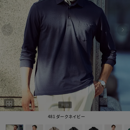
1
|
19
481 ダークネイビー
1
19