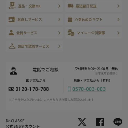
返品・交換OK
最短翌日配送
お直しサービス
心を込めたギフト
会員サービス
マイレージ倶楽部
お店で試着サービス
電話でご相談
受付時間 9:00～21:00 年中無休
※年末年始等除く
固定電話から
携帯・IP電話から（有料）
0120-178-788
0570-003-003
※ご申告をいただければ、こちらから折り返しお電話いたします
DoCLASSE
公式SNSアカウント