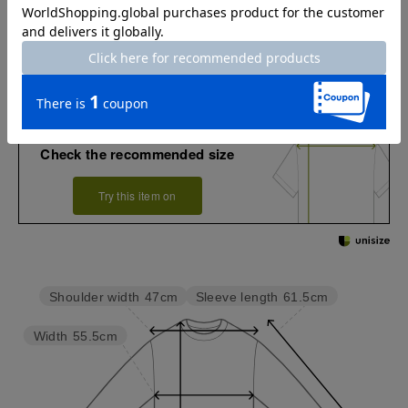
お店で試着する
チャット相談をする
Check the recommended size
Try this item on
Sleeve length
61.5cm
Shoulder width
47cm
Width
55.5cm