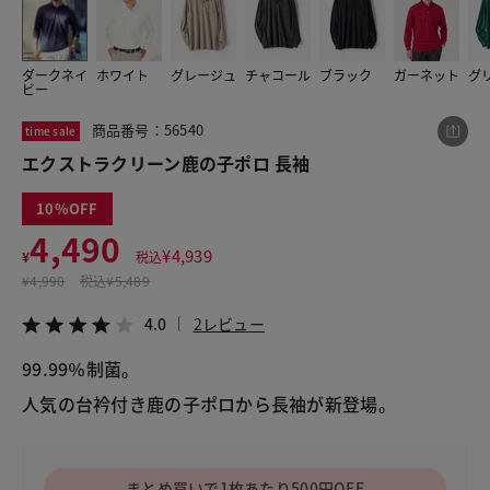
ダークネイ
ホワイト
グレージュ
チャコール
ブラック
ガーネット
グ
この商品をシェアする
ビー
商品番号：56540
time sale
エクストラクリーン鹿の子ポロ 長袖
エクストラクリーン鹿の子ポロ 長袖
¥4,490
税込¥4,939
4.0
2レビュー
10
4,490
¥
4,939
¥
税込
¥
4,990
税込
¥5,489
4.0
2レビュー
LINE
X
メール
99.99％制菌。
人気の台衿付き鹿の子ポロから長袖が新登場。
まとめ買いで1枚あたり500円OFF