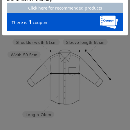
Try this item on
Sleeve length
58cm
Shoulder width
51cm
Width
59.5cm
Length
74cm