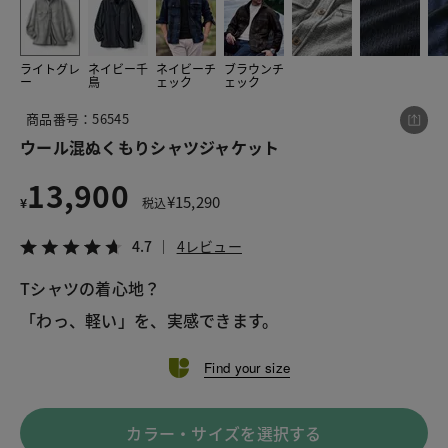
ライトグレ
ネイビー千
ネイビーチ
ブラウンチ
この商品をシェアする
ー
鳥
ェック
ェック
商品番号：56545
ウール混ぬくもりシャツジャケット
ウール混ぬくもりシャツジャケット
¥13,900
税込¥15,290
4.7
4レビュー
13,900
¥
15,290
¥
税込
4.7
4レビュー
Tシャツの着心地？
LINE
X
メール
「わっ、軽い」を、実感できます。
Find your size
カラー・サイズを選択する