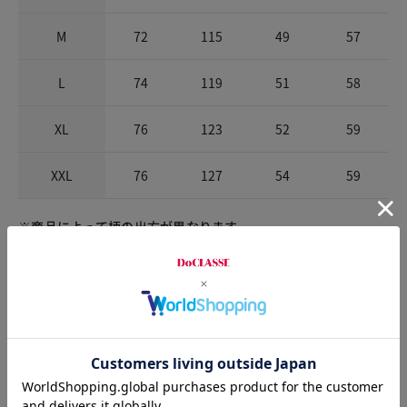
M
72
115
49
57
L
74
119
51
58
XL
76
123
52
59
XXL
76
127
54
59
※商品によって柄の出方が異なります。
お店で試着する
チャット相談をする
Check the recommended size