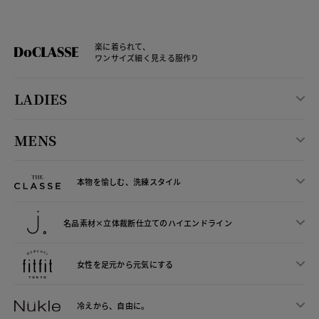
楽に着られて、
ワンサイズ細く見える服作り
LADIES
MENS
本物を愉しむ、洗練スタイル
名品素材×立体裁断仕立ての
ハイエンドライン
女性を足元から
元気にする
冷えから、
自由に。