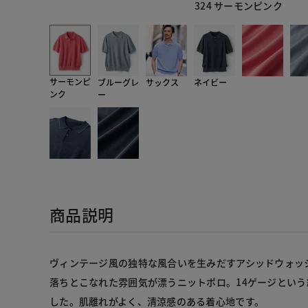
324 サーモンピンク
サーモンピ
ブルーグレ
サックス
ネイビー
ンク
ー
商品説明
ヴィンテージ風の独特な風合いを生みだすアシッドウォッ
落ちとこなれた雰囲気が漂うニットポロ。14ゲージとい
した。肌離れがよく、清涼感のある着心地です。