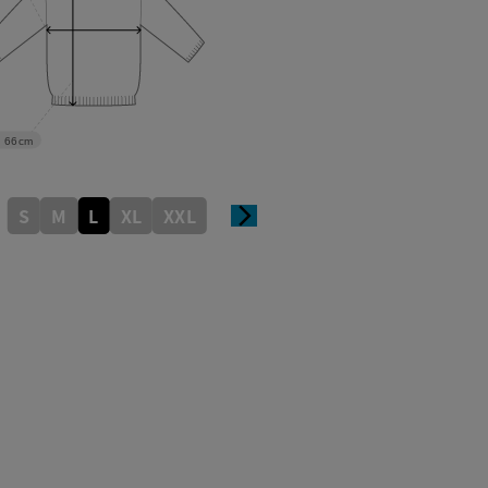
66cm
S
M
L
XL
XXL