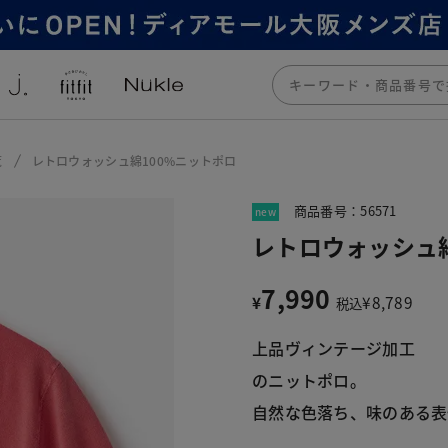
覧
レトロウォッシュ綿100%ニットポロ
商品番号：56571
new
レトロウォッシュ綿
7,990
¥
¥
8,789
税込
上品ヴィンテージ加工
のニットポロ。
自然な色落ち、味のある表