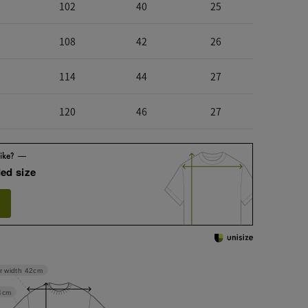
102
40
25
108
42
26
114
44
27
120
46
27
ed size
r width
42cm
4cm