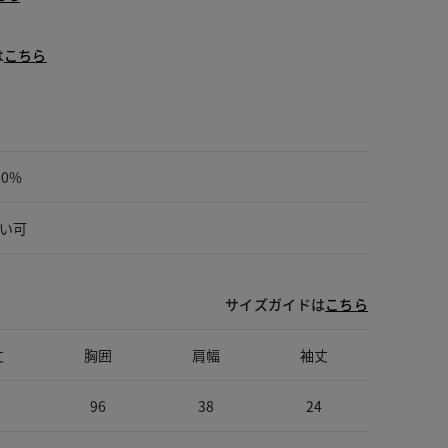
は
こちら
00%
い可
サイズガイドは
こちら
丈
胸囲
肩幅
袖丈
96
38
24