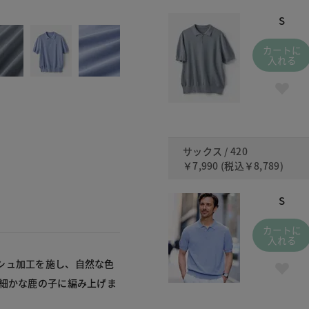
073 
S
カートに
入れる
サックス / 420
￥7,990
(税込
￥8,789
)
S
カートに
入れる
シュ加工を施し、自然な色
う細かな鹿の子に編み上げま