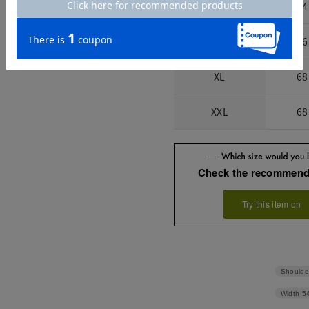
M
64
L
66
XL
68
XXL
68
Check the recommend
Try this item on
Shoulde
Width
5